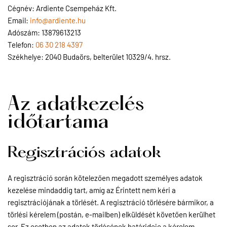
Cégnév: Ardiente Csempeház Kft.
Email:
info@ardiente.hu
Adószám: 13879613213
Telefon:
06 30 218 4397
Székhelye: 2040 Budaörs, belterület 10329/4. hrsz.
Az adatkezelés
időtartama
Regisztrációs adatok
A regisztráció során kötelezően megadott személyes adatok
kezelése mindaddig tart, amíg az Érintett nem kéri a
regisztrációjának a törlését. A regisztráció törlésére bármikor, a
törlési kérelem (postán, e-mailben) elküldését követően kerülhet
sor. Ez esetben az adatok törlésének határideje a kérelem