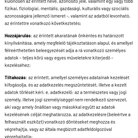
különösen az érintett neve, azonosító jele, valamint egy vagy több
fizikai, fiziológiai, mentális, gazdasági, kulturális vagy szociális
azonosságára jellemző ismeret -, valamint az adatból levonható,
az érintettre vonatkozó következtetés;
Hozzájárulás
: az érintett akaratának önkéntes és határozott
kinyilvánítása, amely megfelelő tájékoztatáson alapul, és amellyel
félreérthetetlen beleegyezését adja a rá vonatkozó személyes
adatok – teljes körű vagy egyes műveletekre kiterjedő –
kezeléséhez;
Tiltakozás
: az érintett, amellyel személyes adatainak kezelését
kifogásolja, és az adatkezelés megszüntetését, illetve a kezelt
adatok törlését kéri; e. adatkezelő: az a természetes vagy jogi
személy, illetve jogi személyiséggel nem rendelkező szervezet,
aki vagy amely önállóan vagy másokkal együtt az adatok
kezelésének célját meghatározza, az adatkezelésre (beleértve a
felhasznált eszközt) vonatkozó döntéseket meghozza és
végrehajtja, vagy az általa megbízott adatfeldolgozóval
végrehajtatja;