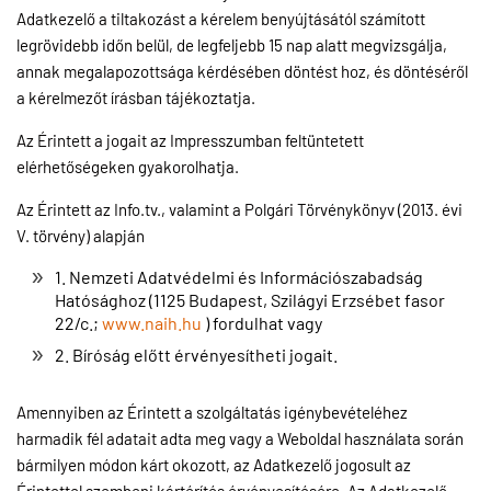
Adatkezelő a tiltakozást a kérelem benyújtásától számított
legrövidebb időn belül, de legfeljebb 15 nap alatt megvizsgálja,
annak megalapozottsága kérdésében döntést hoz, és döntéséről
a kérelmezőt írásban tájékoztatja.
Az Érintett a jogait az Impresszumban feltüntetett
elérhetőségeken gyakorolhatja.
Az Érintett az Info.tv., valamint a Polgári Törvénykönyv (2013. évi
V. törvény) alapján
1. Nemzeti Adatvédelmi és Információszabadság
Hatósághoz (1125 Budapest, Szilágyi Erzsébet fasor
22/c.;
www.naih.hu
) fordulhat vagy
2. Bíróság előtt érvényesítheti jogait.
Amennyiben az Érintett a szolgáltatás igénybevételéhez
harmadik fél adatait adta meg vagy a Weboldal használata során
bármilyen módon kárt okozott, az Adatkezelő jogosult az
Érintettel szembeni kártérítés érvényesítésére. Az Adatkezelő