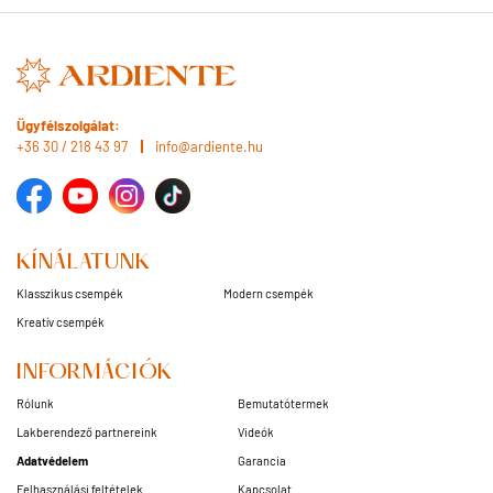
Ügyfélszolgálat:
+36 30 / 218 43 97
info@ardiente.hu
KÍNÁLATUNK
Klasszikus csempék
Modern csempék
Kreatív csempék
INFORMÁCIÓK
Rólunk
Bemutatótermek
Lakberendező partnereink
Videók
Adatvédelem
Garancia
Felhasználási feltételek
Kapcsolat