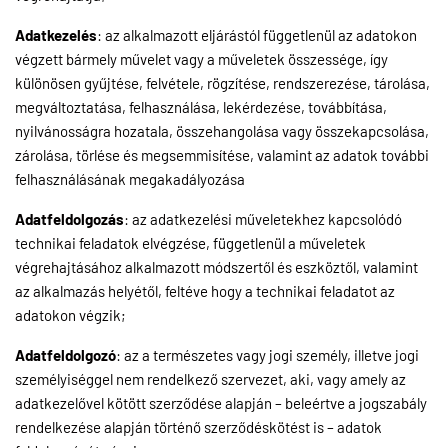
Adatkezelés
: az alkalmazott eljárástól függetlenül az adatokon
végzett bármely művelet vagy a műveletek összessége, így
különösen gyűjtése, felvétele, rögzítése, rendszerezése, tárolása,
megváltoztatása, felhasználása, lekérdezése, továbbítása,
nyilvánosságra hozatala, összehangolása vagy összekapcsolása,
zárolása, törlése és megsemmisítése, valamint az adatok további
felhasználásának megakadályozása
Adatfeldolgozás
: az adatkezelési műveletekhez kapcsolódó
technikai feladatok elvégzése, függetlenül a műveletek
végrehajtásához alkalmazott módszertől és eszköztől, valamint
az alkalmazás helyétől, feltéve hogy a technikai feladatot az
adatokon végzik;
Adatfeldolgozó
: az a természetes vagy jogi személy, illetve jogi
személyiséggel nem rendelkező szervezet, aki, vagy amely az
adatkezelővel kötött szerződése alapján – beleértve a jogszabály
rendelkezése alapján történő szerződéskötést is – adatok