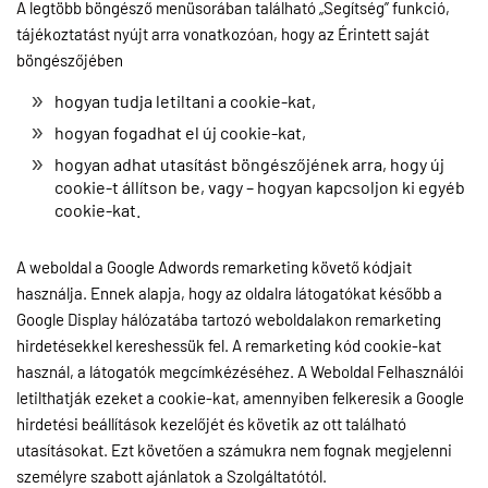
A legtöbb böngésző menüsorában található „Segítség” funkció,
tájékoztatást nyújt arra vonatkozóan, hogy az Érintett saját
böngészőjében
hogyan tudja letiltani a cookie-kat,
hogyan fogadhat el új cookie-kat,
hogyan adhat utasítást böngészőjének arra, hogy új
cookie-t állítson be, vagy – hogyan kapcsoljon ki egyéb
cookie-kat.
A weboldal a Google Adwords remarketing követő kódjait
használja. Ennek alapja, hogy az oldalra látogatókat később a
Google Display hálózatába tartozó weboldalakon remarketing
hirdetésekkel kereshessük fel. A remarketing kód cookie-kat
használ, a látogatók megcímkézéséhez. A Weboldal Felhasználói
letilthatják ezeket a cookie-kat, amennyiben felkeresik a Google
hirdetési beállítások kezelőjét és követik az ott található
utasításokat. Ezt követően a számukra nem fognak megjelenni
személyre szabott ajánlatok a Szolgáltatótól.