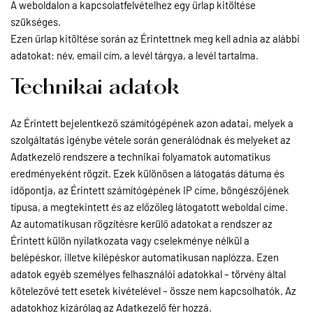
A weboldalon a kapcsolatfelvételhez egy űrlap kitöltése
szükséges.
Ezen űrlap kitöltése során az Érintettnek meg kell adnia az alábbi
adatokat: név, email cím, a levél tárgya, a levél tartalma.
Technikai adatok
Az Érintett bejelentkező számítógépének azon adatai, melyek a
szolgáltatás igénybe vétele során generálódnak és melyeket az
Adatkezelő rendszere a technikai folyamatok automatikus
eredményeként rögzít. Ezek különösen a látogatás dátuma és
időpontja, az Érintett számítógépének IP címe, böngészőjének
típusa, a megtekintett és az előzőleg látogatott weboldal címe.
Az automatikusan rögzítésre kerülő adatokat a rendszer az
Érintett külön nyilatkozata vagy cselekménye nélkül a
belépéskor, illetve kilépéskor automatikusan naplózza. Ezen
adatok egyéb személyes felhasználói adatokkal – törvény által
kötelezővé tett esetek kivételével – össze nem kapcsolhatók. Az
adatokhoz kizárólag az Adatkezelő fér hozzá.