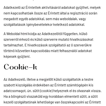
Adatkezelő az Érintettek aktivitásáról adatokat gyűjthet, melyek
nem kapcsolhatóak össze az Érintett által a regisztráció során
megadott egyéb adatokkal, sem más weboldalak, vagy
szolgáltatások igénybevételekor keletkező adatokkal.
A Weboldal html kódja az Adatkezelőtől független, külső
szerverről érkező és külső szerverre mutató hivatkozásokat
tartalmazhat. E hivatkozások szolgáltatói az ő szerverükre
történő közvetlen kapcsolódás miatt felhasználói adatokat
képesek gyűjteni.
Cookie-k
Az Adatkezelő, illetve a megjelölt külső szolgáltatók a testre
szabott kiszolgálás érdekében az Érintett számítógépén kis
adatcsomagot, ún. sütit (cookie) helyeznek el és olvasnak vissza.
Ha a böngésző visszaküld egy korábban elmentett sütit, a sütit
kezelő szolgáltatónak lehetősége van összekapcsolni az Érintett