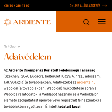
+36 30 / 218 43 97
ONLINE AJÁNLATKÉRÉS
Nyitólap
Adatvédelem
Ardiente Csempeház Korlátolt Felelősségű Társaság
Az
(Székhely: 2040 Budaörs, belterület 10329/4. hrsz., adószám:
13879613213) (a továbbiakban: Adatkezelő) az
ardiente.hu
weboldal (a továbbiakban: Weboldal) működtetése során a
Weboldalra látogatók, a Weblapot használó és a Weboldalon
elérhető szolgáltatást igénybe vevő regisztrált felhasználók (a
adatait kezeli
továbbiakban együttesen Érintett)
.