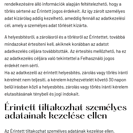
rendelkezésére álló információk alapján feltételezhető, hogy a
törlés sértené az Érintett jogos érdekeit. Az így zárolt személyes
adat kizárólag addig kezelhető, ameddig fennáll az adatkezelési
cél, amely a személyes adat törlését kizárta.
A helyesbítésről, a zárolásról és a törlésről az Érintettet, továbbá
mindazokat értesíteni kell, akiknek korábban az adatot
adatkezelés céljára továbbították. Az értesítés mellőzhető, ha ez
az adatkezelés céljára való tekintettel a Felhasználó jogos
érdekét nem sérti.
Ha az adatkezelő az érintett helyesbítés, zárolás vagy törlés iránti
kérelmét nem teljesíti, a kérelem kézhezvételét követő 30 napon
belül írásban közli a helyesbítés, zárolás vagy törlés iránti kérelem
elutasításának ténybeli és jogi indokait.
Érintett tiltakozhat személyes
adatainak kezelése ellen
Az Érintett tiltakozhat személyes adatának kezelése ellen.