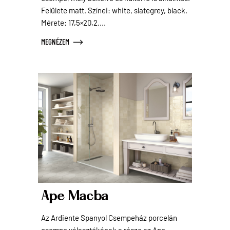
Felülete matt. Színei: white, slategrey, black.
Mérete: 17,5×20,2....
MEGNÉZEM
Ape Macba
Az Ardiente Spanyol Csempeház porcelán
csempe választékának a része az Ape