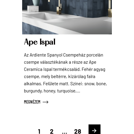
Ape Ispal
Az Ardiente Spanyol Csempeház porcelán
csempe választékának a része az Ape
Ceramica Ispal termékcsalád. Fehér agyag
csempe, mely beltérre, kizárólag falra
alkalmas. Felülete matt. Színei: snow, bone,
burgundy, honey, turquoise,...
MEGNÉZEM
1
2
…
28