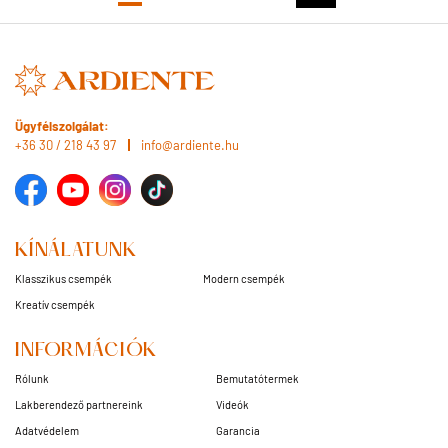
Ügyfélszolgálat:
+36 30 / 218 43 97
info@ardiente.hu
KÍNÁLATUNK
Klasszikus csempék
Modern csempék
Kreatív csempék
INFORMÁCIÓK
Rólunk
Bemutatótermek
Lakberendező partnereink
Videók
Adatvédelem
Garancia