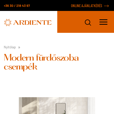
+36 30 / 218 43 97
ONLINE AJÁNLATKÉRÉS
Nyitólap
Modern fürdőszoba
csempék