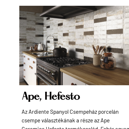
Ape, Hefesto
Az Ardiente Spanyol Csempeház porcelán
csempe választékának a része az Ape
Ceramica Hefesto termékcsalád. Fehér agya