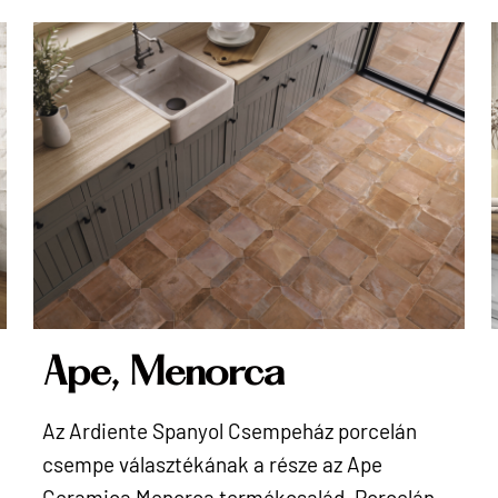
Ape, Menorca
Az Ardiente Spanyol Csempeház porcelán
csempe választékának a része az Ape
g
Ceramica Menorca termékcsalád. Porcelán