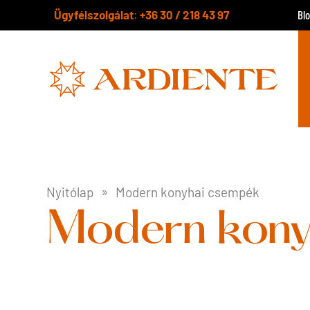
Ügyfélszolgálat
+36 30 / 218 43 97
:
Bl
Nyitólap
Modern konyhai csempék
Modern kony