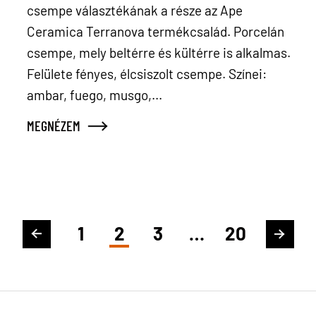
csempe választékának a része az Ape
Ceramica Terranova termékcsalád. Porcelán
csempe, mely beltérre és kültérre is alkalmas.
Felülete fényes, élcsiszolt csempe. Színei:
ambar, fuego, musgo,...
MEGNÉZEM
1
2
3
…
20