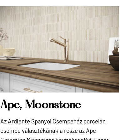
Ape, Moonstone
Az Ardiente Spanyol Csempeház porcelán
csempe választékának a része az Ape
Ceramica Moonstone termékcsalád. Fehér