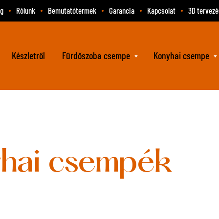
og
Rólunk
Bemutatótermek
Garancia
Kapcsolat
3D tervezé
Készletről
Fürdőszoba csempe
Konyhai csempe
hai csempék