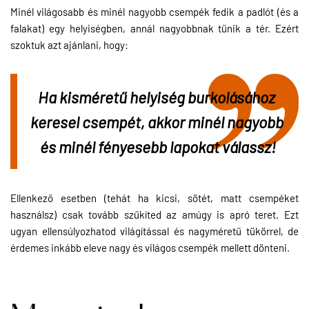
Minél világosabb és minél nagyobb csempék fedik a padlót (és a
falakat) egy helyiségben, annál nagyobbnak tűnik a tér. Ezért
szoktuk azt ajánlani, hogy:
Ha kisméretű helyiség burkolásához 
keresel csempét, akkor minél nagyobb 
és minél fényesebb lapokat válassz!
Ellenkező esetben (tehát ha kicsi, sötét, matt csempéket
használsz) csak tovább szűkíted az amúgy is apró teret. Ezt
ugyan ellensúlyozhatod világítással és nagyméretű tükörrel, de
érdemes inkább eleve nagy és világos csempék mellett dönteni.