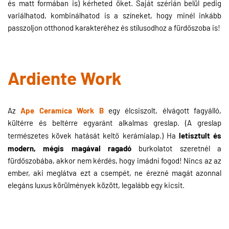
és matt formában is) kérheted őket. Saját szérián belül pedig
variálhatod, kombinálhatod is a színeket, hogy minél inkább
passzoljon otthonod karakteréhez és stílusodhoz a fürdőszoba is!
Ardiente Work
Ape Ceramica Work B
Az
egy élcsiszolt, élvágott fagyálló,
kültérre és beltérre egyaránt alkalmas greslap. (A greslap
letisztult és
természetes kövek hatását keltő kerámialap.) Ha
modern, mégis magával ragadó
burkolatot szeretnél a
fürdőszobába, akkor nem kérdés, hogy imádni fogod! Nincs az az
ember, aki meglátva ezt a csempét, ne érezné magát azonnal
elegáns luxus körülmények között, legalább egy kicsit.