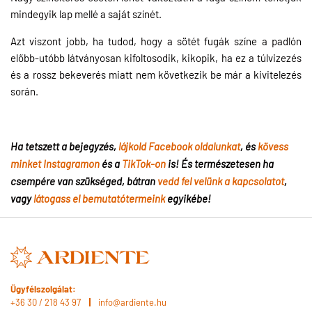
mindegyik lap mellé a saját színét.
Azt viszont jobb, ha tudod, hogy a sötét fugák színe a padlón
előbb-utóbb látványosan kifoltosodik, kikopik, ha ez a túlvizezés
és a rossz bekeverés miatt nem következik be már a kivitelezés
során.
Ha tetszett a bejegyzés,
lájkold Facebook oldalunkat
, és
kövess
minket Instagramon
és a
TikTok-on
is! És természetesen ha
csempére van szükséged, bátran
vedd fel velünk a kapcsolatot
,
vagy
látogass el bemutatótermeink
egyikébe!
Ügyfélszolgálat:
+36 30 / 218 43 97
info@ardiente.hu