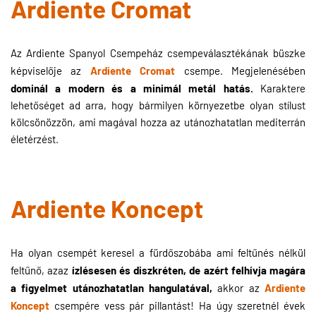
Ardiente Cromat
Az Ardiente Spanyol Csempeház csempeválasztékának büszke
Ardiente Cromat
képviselője az
csempe. Megjelenésében
dominál a modern és a minimál metál hatás.
Karaktere
lehetőséget ad arra, hogy bármilyen környezetbe olyan stílust
kölcsönözzön, ami magával hozza az utánozhatatlan mediterrán
életérzést.
Ardiente Koncept
Ha olyan csempét keresel a fürdőszobába ami feltűnés nélkül
ízlésesen és diszkréten, de azért felhívja magára
feltűnő, azaz
a figyelmet utánozhatatlan hangulatával,
Ardiente
akkor az
Koncept
csempére vess pár pillantást! Ha úgy szeretnél évek