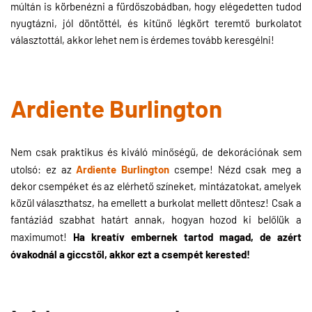
múltán is körbenézni a fürdőszobádban, hogy elégedetten tudod
nyugtázni, jól döntöttél, és kitűnő légkört teremtő burkolatot
választottál, akkor lehet nem is érdemes tovább keresgélni!
Ardiente Burlington
Nem csak praktikus és kiváló minőségű, de dekorációnak sem
Ardiente Burlington
utolsó: ez az
csempe! Nézd csak meg a
dekor csempéket és az elérhető színeket, mintázatokat, amelyek
közül választhatsz, ha emellett a burkolat mellett döntesz! Csak a
fantáziád szabhat határt annak, hogyan hozod ki belőlük a
Ha kreatív embernek tartod magad, de azért
maximumot!
óvakodnál a giccstől, akkor ezt a csempét kerested!