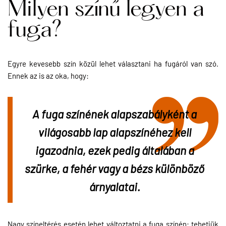
Milyen színű legyen a
fuga?
Egyre kevesebb szín közül lehet választani ha fugáról van szó.
Ennek az is az oka, hogy:
A fuga színének alapszabályként a 
világosabb lap alapszínéhez kell 
igazodnia, ezek pedig általában a 
szürke, a fehér vagy a bézs különböző 
árnyalatai. 
Nagy színeltérés esetén lehet változtatni a fuga színén: tehetjük