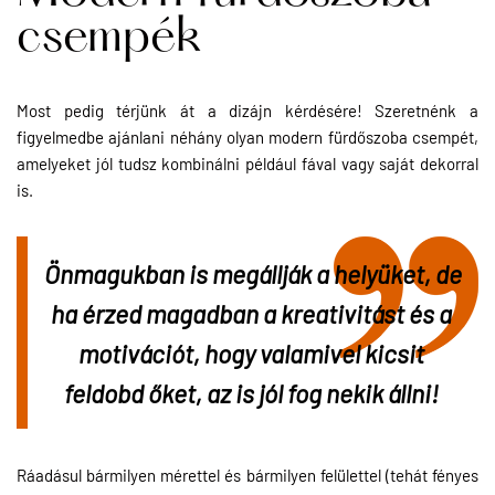
csempék
Most pedig térjünk át a dizájn kérdésére! Szeretnénk a
figyelmedbe ajánlani néhány olyan modern fürdőszoba csempét,
amelyeket jól tudsz kombinálni például fával vagy saját dekorral
is.
Önmagukban is megállják a helyüket, de 
ha érzed magadban a kreativitást és a 
motivációt, hogy valamivel kicsit 
feldobd őket, az is jól fog nekik állni! 
Ráadásul bármilyen mérettel és bármilyen felülettel (tehát fényes