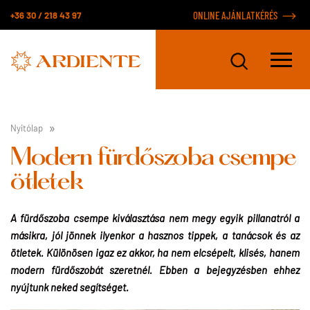
+36 30 / 218 43 97
ONLINE AJÁNLATKÉRÉS
Nyitólap
Modern fürdőszoba csempe
ötletek
A fürdőszoba csempe kiválasztása nem megy egyik pillanatról a
másikra, jól jönnek ilyenkor a hasznos tippek, a tanácsok és az
ötletek. Különösen igaz ez akkor, ha nem elcsépelt, klisés, hanem
modern fürdőszobát szeretnél. Ebben a bejegyzésben ehhez
nyújtunk neked segítséget.