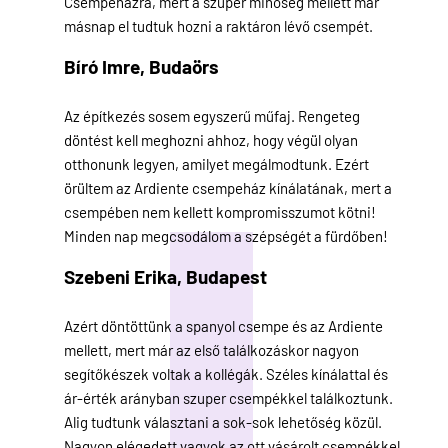
Csempeházra, mert a szuper minőség mellett már
másnap el tudtuk hozni a raktáron lévő csempét.
Bíró Imre,
Budaörs
Az építkezés sosem egyszerű műfaj. Rengeteg
döntést kell meghozni ahhoz, hogy végül olyan
otthonunk legyen, amilyet megálmodtunk. Ezért
örültem az Ardiente csempeház kínálatának, mert a
csempében nem kellett kompromisszumot kötni!
Minden nap megcsodálom a szépségét a fürdőben!
Szebeni Erika,
Budapest
Azért döntöttünk a spanyol csempe és az Ardiente
mellett, mert már az első találkozáskor nagyon
segítőkészek voltak a kollégák. Széles kínálattal és
ár-érték arányban szuper csempékkel találkoztunk.
Alig tudtunk választani a sok-sok lehetőség közül.
Nagyon elégedett vagyok az ott vásárolt csempékkel.