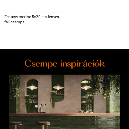
Ecstasy marine 5x20 cm fényes
fali csempe
Csempe inspirációk