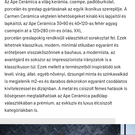
Az Ape Cerámica a világ kerámia, csempe, padlóburkolat,
porcelán és greslap gyártásának az egyik ikonikus szereplője. A
Carmen Cerámica végtelen lehetőségeket kínáló kis lapjaitól és
lapkáitól, az Ape Cerámica 30×90 és 40×120-as fehér agyag
csempéin át a 120×280 cm-es óriás, XXL
porcelán greslapokig rendkívüli választékot sorakoztat fel. Ezek
lehetnek klasszikus, modern, minimál stílusban egyaránt és
erőteljesen visszaköszönnek a bauhaus, a modernista, az
avantgárd és sokszor az impresszionista irányzatok is a
klasszikuson túl. Ezek mellett a természetből inspirálódó sok
levél, virág, állat, egyéb növényi, dzsungel minta és színkavalkád
is megjelenik m2-es és darabos dekorokon egyaránt csodálatos
kivitelezéssel és dizájnban. A metál és csiszolt fémes hatások is
bőségesen megtalálhatóak az Ape Cerámica padlólap
választékában a prémium, az exkluzív és luxus élcsiszolt
kategóriákban is.