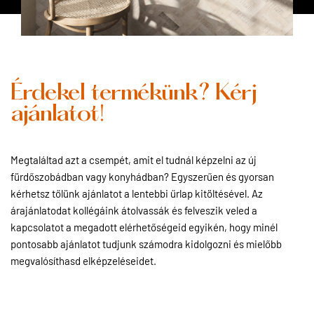
Érdekel termékünk? Kérj
ajánlatot!
Megtaláltad azt a csempét, amit el tudnál képzelni az új
fürdőszobádban vagy konyhádban? Egyszerűen és gyorsan
kérhetsz tőlünk ajánlatot a lentebbi űrlap kitöltésével. Az
árajánlatodat kollégáink átolvassák és felveszik veled a
kapcsolatot a megadott elérhetőségeid egyikén, hogy minél
pontosabb ajánlatot tudjunk számodra kidolgozni és mielőbb
megvalósíthasd elképzeléseidet.