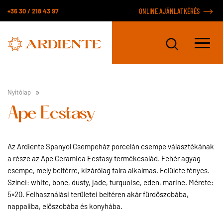
+36 30 / 218 43 97
ONLINE AJÁNLATKÉRÉS
Nyitólap
Ape Ecstasy
Az Ardiente Spanyol Csempeház porcelán csempe választékának
a része az Ape Ceramica Ecstasy termékcsalád. Fehér agyag
csempe, mely beltérre, kizárólag falra alkalmas. Felülete fényes.
Színei: white, bone, dusty, jade, turquoise, eden, marine. Mérete:
5×20. Felhasználási területei beltéren akár fürdőszobába,
nappaliba, előszobába és konyhába.