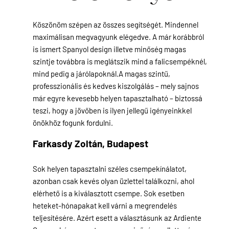
Köszönöm szépen az összes segítségét. Mindennel
maximálisan megvagyunk elégedve. A már korábbról
is ismert Spanyol design illetve minőség magas
szintje továbbra is meglátszik mind a falicsempéknél,
mind pedig a járólapoknál.A magas szintű,
professzionális és kedves kiszolgálás – mely sajnos
már egyre kevesebb helyen tapasztalható – biztossá
teszi, hogy a jövőben is ilyen jellegű igényeinkkel
önökhöz fogunk fordulni.
Farkasdy Zoltán,
Budapest
Sok helyen tapasztalni széles csempekínálatot,
azonban csak kevés olyan üzlettel találkozni, ahol
elérhető is a kiválasztott csempe. Sok esetben
heteket-hónapakat kell várni a megrendelés
teljesítésére. Azért esett a választásunk az Ardiente