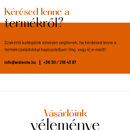
Kérésed lenne a
termékről?
Szakértő kollégáink szívesen segítenek, ha kérdésed lenne a
termékcsaládokkal kapcsolatban! Hívj, vagy írj e-mailt!
info@ardiente.hu
+36 30 / 218 43 97
Vásárlóink
véleménye