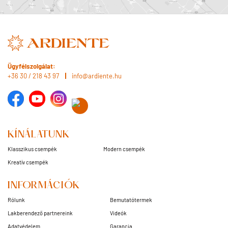
Ügyfélszolgálat:
+36 30 / 218 43 97
info@ardiente.hu
KÍNÁLATUNK
Klasszikus csempék
Modern csempék
Kreatív csempék
INFORMÁCIÓK
Rólunk
Bemutatótermek
Lakberendező partnereink
Videók
Adatvédelem
Garancia