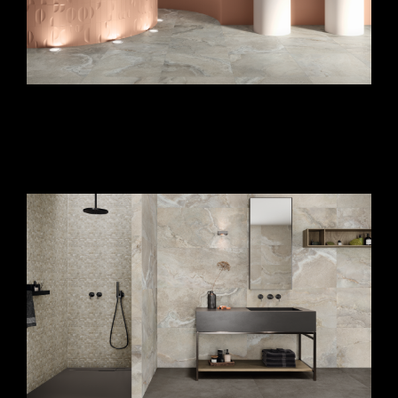
fürdőszoba burkolat_fürdőszoba járólap_kis
fürdőszoba csempe ötletek_fürdőszoba csempe
minták_fürdőszoba csempe ötletek_fürdőszoba
csempék