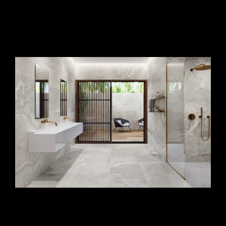
fürdőszoba burkolat_fürdőszoba járólap_kis
fürdőszoba csempe ötletek_fürdőszoba csempe
minták_fürdőszoba csempe ötletek_fürdőszoba
csempék
fürdőszoba burkolat_fürdőszoba járólap_kis
fürdőszoba csempe ötletek_fürdőszoba csempe