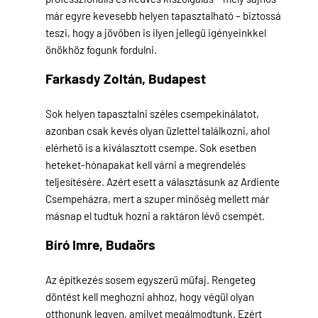
már egyre kevesebb helyen tapasztalható – biztossá
teszi, hogy a jövőben is ilyen jellegű igényeinkkel
önökhöz fogunk fordulni.
Farkasdy Zoltán,
Budapest
Sok helyen tapasztalni széles csempekínálatot,
azonban csak kevés olyan üzlettel találkozni, ahol
elérhető is a kiválasztott csempe. Sok esetben
heteket-hónapakat kell várni a megrendelés
teljesítésére. Azért esett a választásunk az Ardiente
Csempeházra, mert a szuper minőség mellett már
másnap el tudtuk hozni a raktáron lévő csempét.
Bíró Imre,
Budaörs
Az építkezés sosem egyszerű műfaj. Rengeteg
döntést kell meghozni ahhoz, hogy végül olyan
otthonunk legyen, amilyet megálmodtunk. Ezért