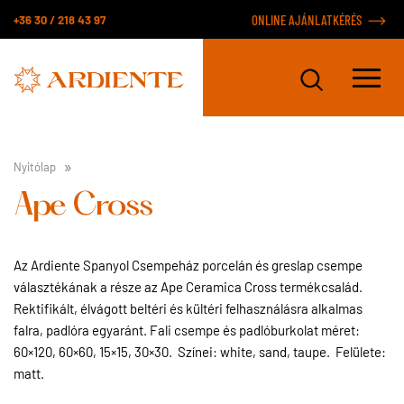
+36 30 / 218 43 97
ONLINE AJÁNLATKÉRÉS
Nyitólap
Ape Cross
Az Ardiente Spanyol Csempeház porcelán és greslap csempe
választékának a része az Ape Ceramica Cross termékcsalád.
Rektifikált, élvágott beltéri és kültéri felhasználásra alkalmas
falra, padlóra egyaránt. Fali csempe és padlóburkolat méret:
60×120, 60×60, 15×15, 30×30. Színei: white, sand, taupe. Felülete:
matt.