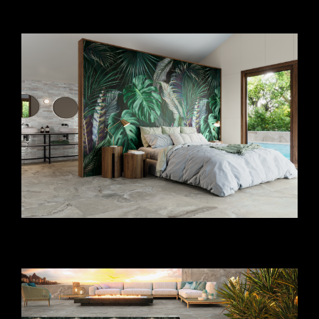
minták_fürdőszoba csempe ötletek_fürdőszoba
csempék
járólapok nappaliba_nappali járólap_nappali
padlóburkolat_spanyol nappali csempe