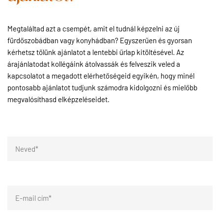
Megtaláltad azt a csempét, amit el tudnál képzelni az új
fürdőszobádban vagy konyhádban? Egyszerűen és gyorsan
kérhetsz tőlünk ajánlatot a lentebbi űrlap kitöltésével. Az
árajánlatodat kollégáink átolvassák és felveszik veled a
kapcsolatot a megadott elérhetőségeid egyikén, hogy minél
pontosabb ajánlatot tudjunk számodra kidolgozni és mielőbb
megvalósíthasd elképzeléseidet.