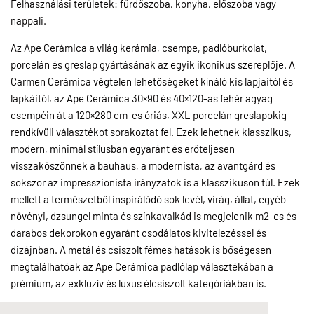
Felhasználási területek: fürdőszoba, konyha, előszoba vagy
nappali.
Az Ape Cerámica a világ kerámia, csempe, padlóburkolat,
porcelán és greslap gyártásának az egyik ikonikus szereplője. A
Carmen Cerámica végtelen lehetőségeket kínáló kis lapjaitól és
lapkáitól, az Ape Cerámica 30×90 és 40×120-as fehér agyag
csempéin át a 120×280 cm-es óriás, XXL porcelán greslapokig
rendkívüli választékot sorakoztat fel. Ezek lehetnek klasszikus,
modern, minimál stílusban egyaránt és erőteljesen
visszaköszönnek a bauhaus, a modernista, az avantgárd és
sokszor az impresszionista irányzatok is a klasszikuson túl. Ezek
mellett a természetből inspirálódó sok levél, virág, állat, egyéb
növényi, dzsungel minta és színkavalkád is megjelenik m2-es és
darabos dekorokon egyaránt csodálatos kivitelezéssel és
dizájnban. A metál és csiszolt fémes hatások is bőségesen
megtalálhatóak az Ape Cerámica padlólap választékában a
prémium, az exkluzív és luxus élcsiszolt kategóriákban is.