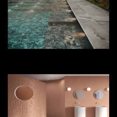
dekor csempe_konyhai csempe
minták_fürdőszoba burkolat_csempe
konyha_kültéri burkolat_járólapok nappaliba