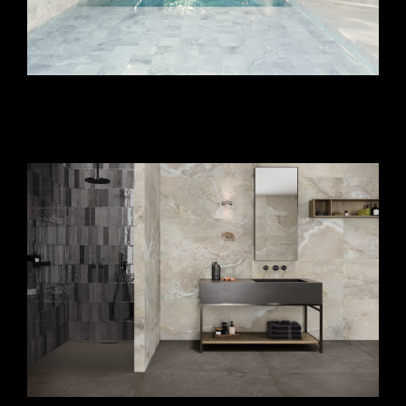
dekor csempe_konyhai csempe
minták_fürdőszoba burkolat_csempe
konyha_kültéri burkolat_járólapok nappaliba