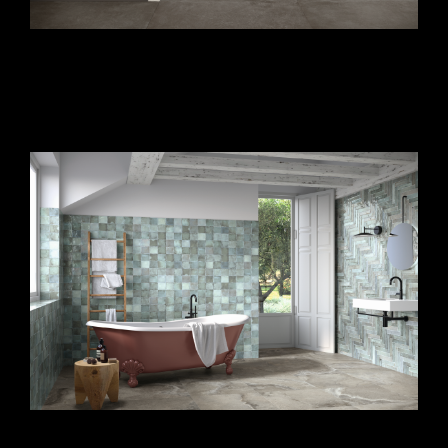
fürdőszoba burkolat_fürdőszoba járólap_kis
fürdőszoba csempe ötletek_fürdőszoba csempe
minták_fürdőszoba csempe ötletek_fürdőszoba
csempék
fürdőszoba burkolat_fürdőszoba járólap_kis