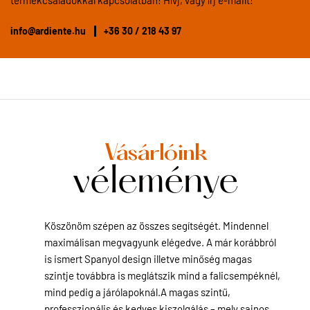
info@ardiente.hu
+36 30 / 218 43 97
Vásárlóink
véleménye
Köszönöm szépen az összes segítségét. Mindennel
maximálisan megvagyunk elégedve. A már korábbról
is ismert Spanyol design illetve minőség magas
szintje továbbra is meglátszik mind a falicsempéknél,
mind pedig a járólapoknál.A magas szintű,
professzionális és kedves kiszolgálás – mely sajnos