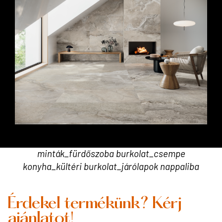
dekor csempe_konyhai csempe
minták_fürdőszoba burkolat_csempe
konyha_kültéri burkolat_járólapok nappaliba
Érdekel termékünk? Kérj
ajánlatot!