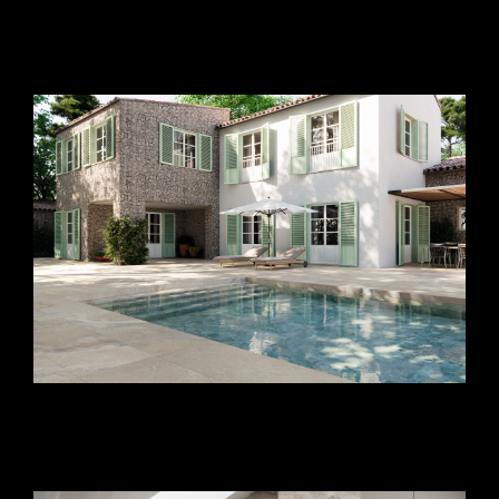
fürdőszoba csempe ötletek_fürdőszoba csempe
minták_fürdőszoba csempe ötletek_fürdőszoba
csempék
dekor csempe_konyhai csempe
minták_fürdőszoba burkolat_csempe
konyha_kültéri burkolat_járólapok nappaliba