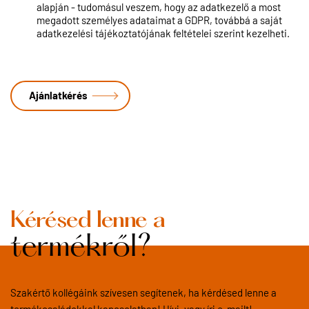
alapján - tudomásul veszem, hogy az adatkezelő a most
megadott személyes adataimat a GDPR, továbbá a saját
adatkezelési tájékoztatójának feltételei szerint kezelheti.
Kérésed lenne a
termékről?
Szakértő kollégáink szívesen segítenek, ha kérdésed lenne a
termékcsaládokkal kapcsolatban! Hívj, vagy írj e-mailt!