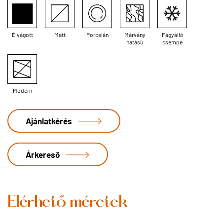
Élvágott
Matt
Porcelán
Márvány
Fagyálló
hatású
csempe
Modern
Ajánlatkérés
Árkereső
Elérhető méretek