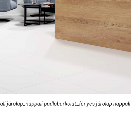
ali járólap_nappali padlóburkolat_fényes járólap nappal