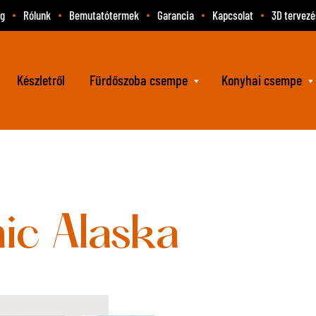
og
Rólunk
Bemutatótermek
Garancia
Kapcsolat
3D tervezé
Készletről
Fürdőszoba csempe
Konyhai csempe
ic Alaska