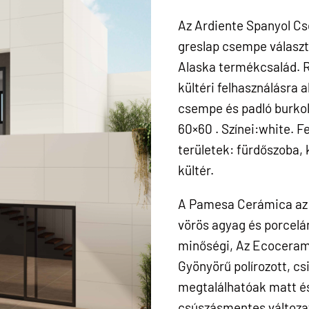
Az Ardiente Spanyol Cs
greslap csempe válasz
Alaska termékcsalád. Re
kültéri felhasználásra a
csempe és padló burkol
60×60 . Színei:white. Fe
területek: fürdőszoba, 
kültér.
A Pamesa Cerámica az 
vörös agyag és porcelá
minőségi, Az Ecoceram
Gyönyörű polírozott, cs
megtalálhatóak matt és 
csúszásmentes változat