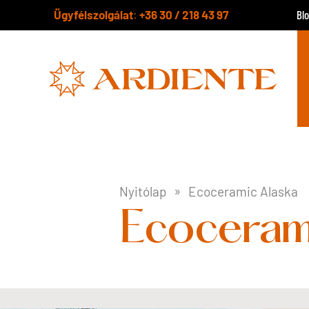
Ügyfélszolgálat
+36 30 / 218 43 97
:
Bl
Nyitólap
Ecoceramic Alaska
Ecoceram