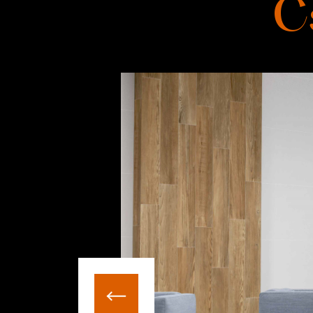
C
ürdőszoba csempe