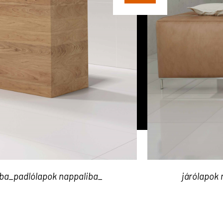
iba_padlólapok nappaliba_
járólapok 