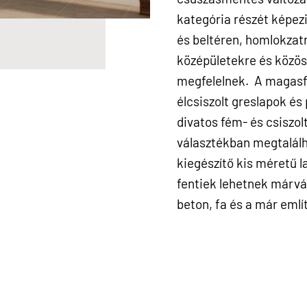
kategória részét képezi
és beltéren, homlokzatr
középületekre és közös
megfelelnek. A magasfén
élcsiszolt greslapok és
divatos fém- és csiszol
választékban megtalálh
kiegészítő kis méretű l
fentiek lehetnek márván
beton, fa és a már emlí