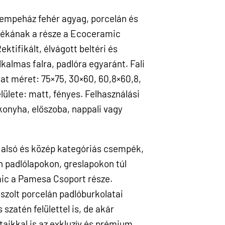
empeház fehér agyag, porcelán és
tékának a része a Ecoceramic
ktifikált, élvágott beltéri és
lkalmas falra, padlóra egyaránt. Fali
at méret: 75×75, 30×60, 60,8×60,8,
lülete: matt, fényes. Felhasználási
konyha, előszoba, nappali vagy
alsó és közép kategóriás csempék,
n padlólapokon, greslapokon túl
ic a Pamesa Csoport része.
iszolt porcelán padlóburkolatai
szatén felülettel is, de akár
aikkal is az exkluzív és prémium