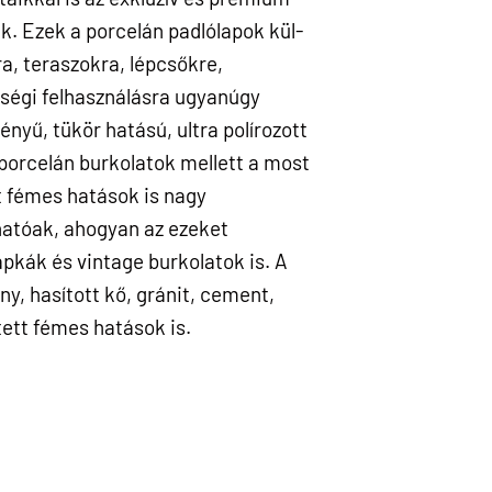
k. Ezek a porcelán padlólapok kül-
a, teraszokra, lépcsőkre,
ségi felhasználásra ugyanúgy
yű, tükör hatású, ultra polírozott
 porcelán burkolatok mellett a most
t fémes hatások is nagy
atóak, ahogyan az ezeket
apkák és vintage burkolatok is. A
y, hasított kő, gránit, cement,
tett fémes hatások is.