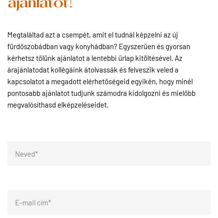
ajánlatot!
Megtaláltad azt a csempét, amit el tudnál képzelni az új
fürdőszobádban vagy konyhádban? Egyszerűen és gyorsan
kérhetsz tőlünk ajánlatot a lentebbi űrlap kitöltésével. Az
árajánlatodat kollégáink átolvassák és felveszik veled a
kapcsolatot a megadott elérhetőségeid egyikén, hogy minél
pontosabb ajánlatot tudjunk számodra kidolgozni és mielőbb
megvalósíthasd elképzeléseidet.