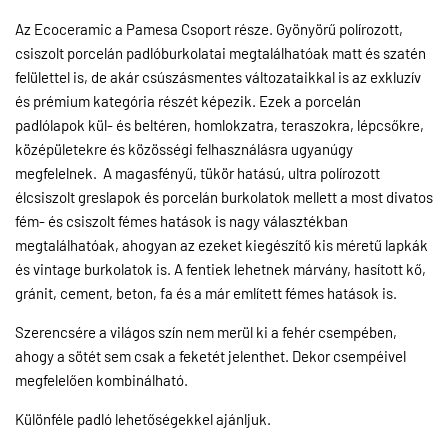
Az Ecoceramic a Pamesa Csoport része. Gyönyörű polírozott,
csiszolt porcelán padlóburkolatai megtalálhatóak matt és szatén
felülettel is, de akár csúszásmentes változataikkal is az exkluzív
és prémium kategória részét képezik. Ezek a porcelán
padlólapok kül- és beltéren, homlokzatra, teraszokra, lépcsőkre,
középületekre és közösségi felhasználásra ugyanúgy
megfelelnek. A magasfényű, tükör hatású, ultra polírozott
élcsiszolt greslapok és porcelán burkolatok mellett a most divatos
fém- és csiszolt fémes hatások is nagy választékban
megtalálhatóak, ahogyan az ezeket kiegészítő kis méretű lapkák
és vintage burkolatok is. A fentiek lehetnek márvány, hasított kő,
gránit, cement, beton, fa és a már említett fémes hatások is.
Szerencsére a világos szín nem merül ki a fehér csempében,
ahogy a sötét sem csak a feketét jelenthet. Dekor csempéivel
megfelelően kombinálható.
Különféle padló lehetőségekkel ajánljuk.