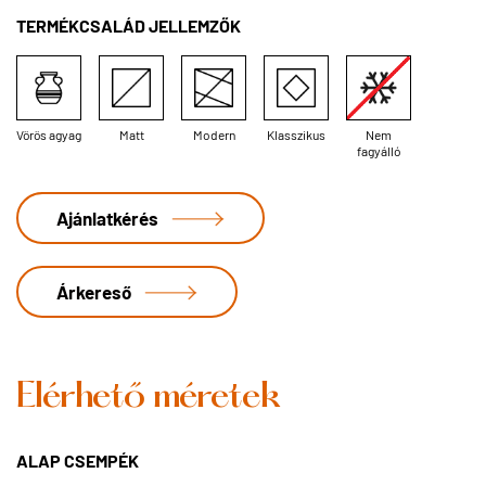
TERMÉKCSALÁD JELLEMZŐK
Vörös agyag
Matt
Modern
Klasszikus
Nem
fagyálló
Ajánlatkérés
Árkereső
Elérhető méretek
ALAP CSEMPÉK