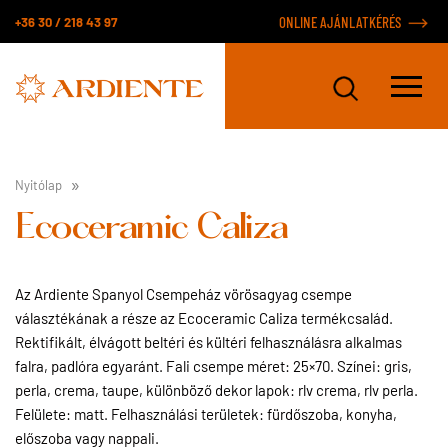
+36 30 / 218 43 97
ONLINE AJÁNLATKÉRÉS
Nyitólap
Ecoceramic Caliza
Az Ardiente Spanyol Csempeház vörösagyag csempe
választékának a része az Ecoceramic Caliza termékcsalád.
Rektifikált, élvágott beltéri és kültéri felhasználásra alkalmas
falra, padlóra egyaránt. Fali csempe méret: 25×70. Színei: gris,
perla, crema, taupe, különböző dekor lapok: rlv crema, rlv perla.
Felülete: matt. Felhasználási területek: fürdőszoba, konyha,
előszoba vagy nappali.