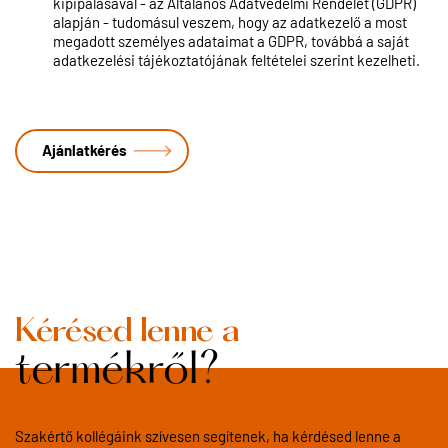
kipipálásával - az Általános Adatvédelmi Rendelet (GDPR)
alapján - tudomásul veszem, hogy az adatkezelő a most
megadott személyes adataimat a GDPR, továbbá a saját
adatkezelési tájékoztatójának feltételei szerint kezelheti.
Kérésed lenne a
termékről?
Szakértő kollégáink szívesen segítenek, ha kérdésed lenne a