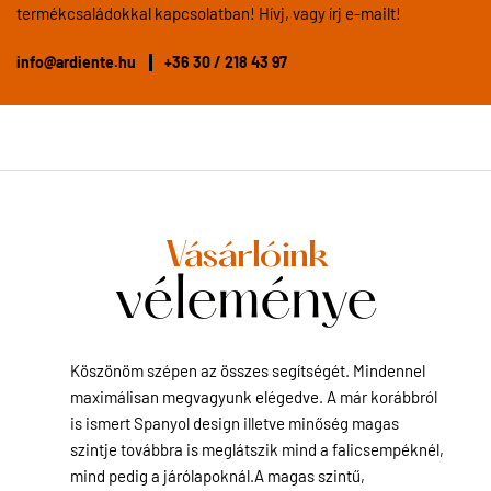
termékcsaládokkal kapcsolatban! Hívj, vagy írj e-mailt!
info@ardiente.hu
+36 30 / 218 43 97
Vásárlóink
véleménye
Köszönöm szépen az összes segítségét. Mindennel
maximálisan megvagyunk elégedve. A már korábbról
is ismert Spanyol design illetve minőség magas
szintje továbbra is meglátszik mind a falicsempéknél,
mind pedig a járólapoknál.A magas szintű,