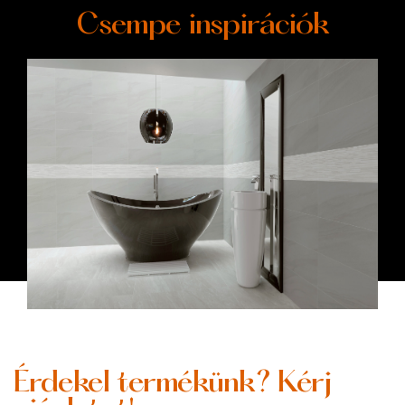
Csempe inspirációk
Érdekel termékünk? Kérj