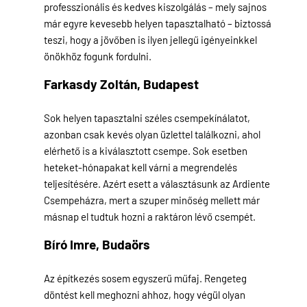
professzionális és kedves kiszolgálás – mely sajnos
már egyre kevesebb helyen tapasztalható – biztossá
teszi, hogy a jövőben is ilyen jellegű igényeinkkel
önökhöz fogunk fordulni.
Farkasdy Zoltán,
Budapest
Sok helyen tapasztalni széles csempekínálatot,
azonban csak kevés olyan üzlettel találkozni, ahol
elérhető is a kiválasztott csempe. Sok esetben
heteket-hónapakat kell várni a megrendelés
teljesítésére. Azért esett a választásunk az Ardiente
Csempeházra, mert a szuper minőség mellett már
másnap el tudtuk hozni a raktáron lévő csempét.
Bíró Imre,
Budaörs
Az építkezés sosem egyszerű műfaj. Rengeteg
döntést kell meghozni ahhoz, hogy végül olyan