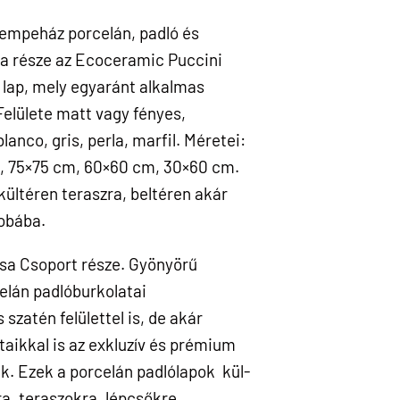
empeház porcelán, padló és
a része az Ecoceramic Puccini
 lap, mely egyaránt alkalmas
 Felülete matt vagy fényes,
anco, gris, perla, marfil. Méretei:
, 75×75 cm, 60×60 cm, 30×60 cm.
 kültéren teraszra, beltéren akár
obába.
a Csoport része. Gyönyörű
celán padlóburkolatai
szatén felülettel is, de akár
aikkal is az exkluzív és prémium
k. Ezek a porcelán padlólapok kül-
a, teraszokra, lépcsőkre,