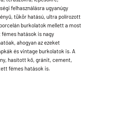
ségi felhasználásra ugyanúgy
yű, tükör hatású, ultra polírozott
 porcelán burkolatok mellett a most
t fémes hatások is nagy
atóak, ahogyan az ezeket
apkák és vintage burkolatok is. A
y, hasított kő, gránit, cement,
tett fémes hatások is.