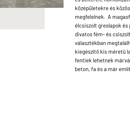
középületekre és közös
megfelelnek. A magasfén
élcsiszolt greslapok és
divatos fém- és csiszol
választékban megtalálh
kiegészítő kis méretű l
fentiek lehetnek márván
beton, fa és a már emlí