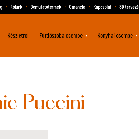
og
Rólunk
Bemutatótermek
Garancia
Kapcsolat
3D tervezé
Készletről
Fürdőszoba csempe
Konyhai csempe
c Puccini