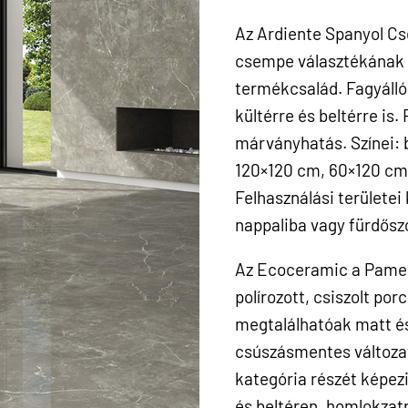
Az Ardiente Spanyol Cs
csempe választékának 
termékcsalád. Fagyálló
kültérre és beltérre is.
márványhatás. Színei: bl
120×120 cm, 60×120 cm
Felhasználási területei
nappaliba vagy fürdősz
Az Ecoceramic a Pames
polírozott, csiszolt por
megtalálhatóak matt és 
csúszásmentes változat
kategória részét képezi
és beltéren, homlokzatr