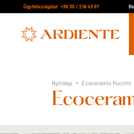
Ügyfélszolgálat
+36 30 / 218 43 97
:
Bl
Nyitólap
Ecoceramic Puccini
Ecocerami