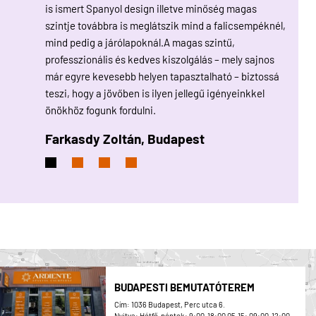
ttal és
is ismert Spanyol design illetve minőség magas
elérhe
koztunk.
szintje továbbra is meglátszik mind a falicsempéknél,
hetek
közül.
mind pedig a járólapoknál.A magas szintű,
teljes
empékkel.
professzionális és kedves kiszolgálás – mely sajnos
Csemp
már egyre kevesebb helyen tapasztalható – biztossá
másna
teszi, hogy a jövőben is ilyen jellegű igényeinkkel
Bíró
önökhöz fogunk fordulni.
Farkasdy Zoltán,
Budapest
BUDAPESTI BEMUTATÓTEREM
Cím: 1036 Budapest, Perc utca 6.
Nyitva: Hétfő-péntek: 9:00-18:00 05.15: 09:00-12:00