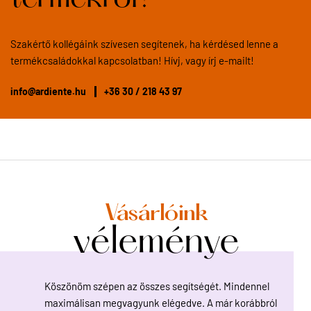
Szakértő kollégáink szívesen segítenek, ha kérdésed lenne a
termékcsaládokkal kapcsolatban! Hívj, vagy írj e-mailt!
info@ardiente.hu
+36 30 / 218 43 97
Vásárlóink
véleménye
diente
Köszönöm szépen az összes segítségét. Mindennel
Sok h
yon
maximálisan megvagyunk elégedve. A már korábbról
azonba