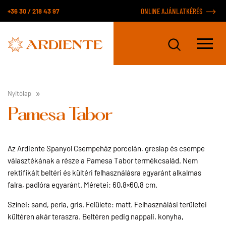
+36 30 / 218 43 97
ONLINE AJÁNLATKÉRÉS
Nyitólap
Pamesa Tabor
Az Ardiente Spanyol Csempeház porcelán, greslap és csempe
választékának a része a Pamesa Tabor termékcsalád. Nem
rektifikált beltéri és kültéri felhasználásra egyaránt alkalmas
falra, padlóra egyaránt. Méretei: 60,8×60,8 cm.
Színei: sand, perla, gris. Felülete: matt. Felhasználási területei
kültéren akár teraszra. Beltéren pedig nappali, konyha,