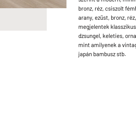
bronz, réz, csiszolt fé
arany, ezüst, bronz, ré
megjelentek klasszikus,
dzsungel, keleties, orn
mint amilyenek a vintage
japán bambusz stb.