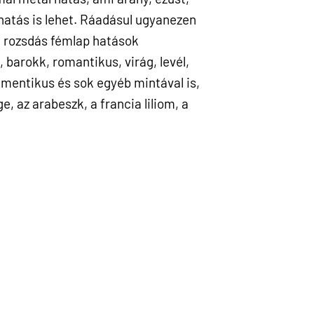
mhatás is lehet. Ráadásul ugyanezen
z, rozsdás fémlap hatások
 barokk, romantikus, virág, levél,
amentikus és sok egyéb mintával is,
, az arabeszk, a francia liliom, a