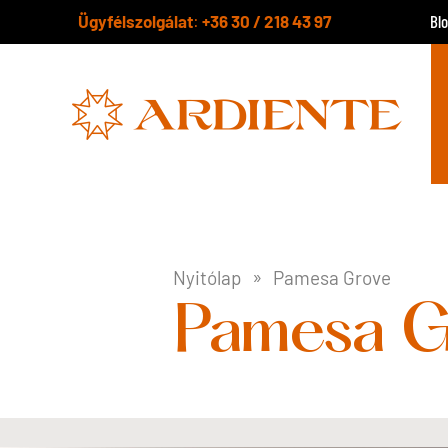
Ügyfélszolgálat
+36 30 / 218 43 97
:
Bl
Nyitólap
Pamesa Grove
Pamesa G