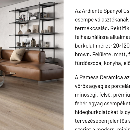
Az Ardiente Spanyol Cs
csempe választékának 
termékcsalád. Rektifikál
felhasználásra alkalmas
burkolat méret: 20×120.
brown. Felülete: matt, 
fürdőszoba, konyha, el
A Pamesa Cerámica az 
vörös agyag és porcelá
minőségi, felső, prémiu
fehér agyag csempéket
hidegburkolatokat is g
tervezésében jelentős sz
szerint a modern, minim