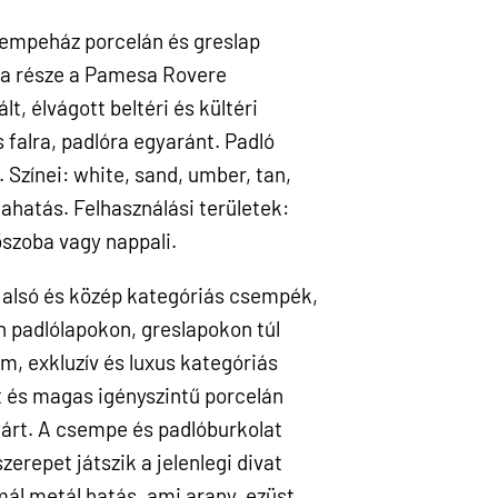
empeház porcelán és greslap
a része a Pamesa Rovere
t, élvágott beltéri és kültéri
 falra, padlóra egyaránt. Padló
 Színei: white, sand, umber, tan,
fahatás. Felhasználási területek:
őszoba vagy nappali.
alsó és közép kategóriás csempék,
n padlólapokon, greslapokon túl
m, exkluzív és luxus kategóriás
 és magas igényszintű porcelán
yárt. A csempe és padlóburkolat
erepet játszik a jelenlegi divat
ál metál hatás, ami arany, ezüst,