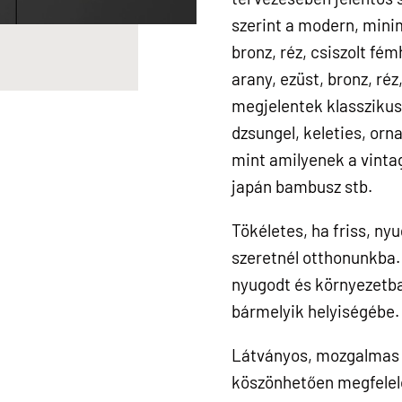
szerint a modern, minim
bronz, réz, csiszolt fé
arany, ezüst, bronz, ré
megjelentek klasszikus,
dzsungel, keleties, orn
mint amilyenek a vintage
japán bambusz stb.
Tökéletes, ha friss, ny
szeretnél otthonunkba. 
nyugodt és környezetba
bármelyik helyiségébe.
Látványos, mozgalmas 
köszönhetően megfelelő