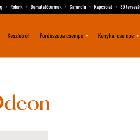
og
Rólunk
Bemutatótermek
Garancia
Kapcsolat
3D tervezé
Készletről
Fürdőszoba csempe
Konyhai csempe
Odeon