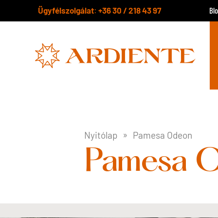
Ügyfélszolgálat
+36 30 / 218 43 97
:
Bl
Nyitólap
Pamesa Odeon
Pamesa 