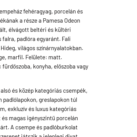
sempeház fehéragyag, porcelán és
tékának a része a Pamesa Odeon
t, élvágott beltéri és kültéri
 falra, padlóra egyaránt. Fali
ideg, világos színárnyalatokban.
ge, marfil. Felülete: matt.
: fürdőszoba, konyha, előszoba vagy
alsó és közép kategóriás csempék,
n padlólapokon, greslapokon túl
m, exkluzív és luxus kategóriás
 és magas igényszintű porcelán
yárt. A csempe és padlóburkolat
erepet játszik a jelenlegi divat