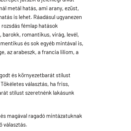
ál metál hatás, ami arany, ezüst,
mhatás is lehet. Ráadásul ugyanezen
z, rozsdás fémlap hatások
 barokk, romantikus, virág, levél,
amentikus és sok egyéb mintával is,
, az arabeszk, a francia liliom, a
ugodt és környezetbarát stílust
Tökéletes választás, ha friss,
rát stílust szeretnénk lakásunk
és magával ragadó mintázatuknak
 választás.