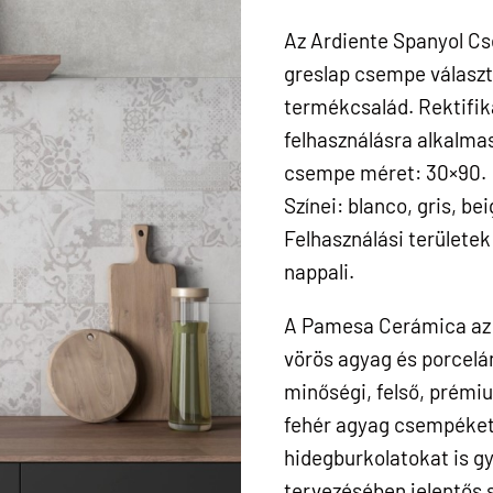
Az Ardiente Spanyol C
greslap csempe válasz
termékcsalád. Rektifikál
felhasználásra alkalmas
csempe méret: 30×90. H
Színei: blanco, gris, bei
Felhasználási területek
nappali.
A Pamesa Cerámica az 
vörös agyag és porcelá
minőségi, felső, prémiu
fehér agyag csempéket
hidegburkolatokat is g
tervezésében jelentős sz