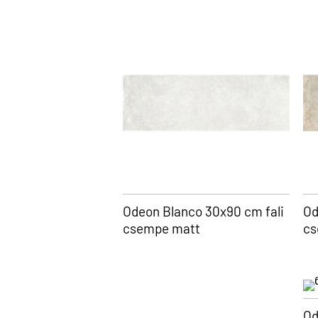
Odeon Blanco 30x90 cm fali
Od
csempe matt
cs
Od