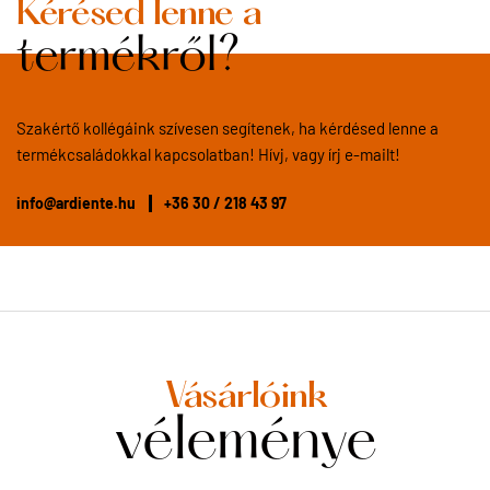
Kérésed lenne a
termékről?
Szakértő kollégáink szívesen segítenek, ha kérdésed lenne a
termékcsaládokkal kapcsolatban! Hívj, vagy írj e-mailt!
info@ardiente.hu
+36 30 / 218 43 97
Vásárlóink
véleménye