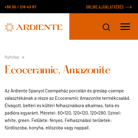
+36 30 / 218 43 97
ONLINE AJÁNLATKÉRÉS
Nyitólap
Ecoceramic, Amazonite
Az Ardiente Spanyol Csempeház porcelán és greslap csempe
választékának a része az Ecoceramic Amazonite termékcsalád.
Élvágott, beltéri és kültéri felhasználásra alkalmas, falra és
padlóra egyaránt. Méretei: 60×120, 120×120, 120×280. Színei:
white, green. Felülete: fényes. Felhasználási területek:
fürdőszoba, konyha, előszoba vagy nappali.