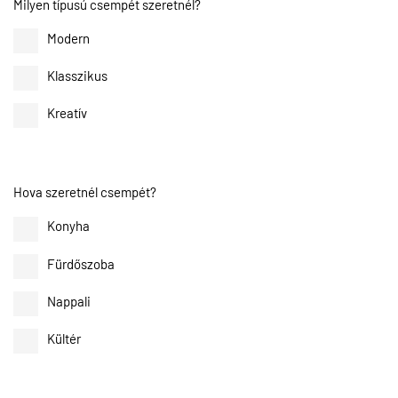
Milyen típusú csempét szeretnél?
Modern
Klasszikus
Kreatív
Hova szeretnél csempét?
Konyha
Fürdőszoba
Nappali
Kültér