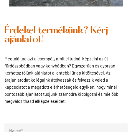
Érdekel termékünk? Kérj
ajánlatot!
Megtaláltad azt a csempét, amit el tudnál képzelni az új
fürdőszobádban vagy konyhádban? Egyszerűen és gyorsan
kérhetsz tőlünk ajánlatot a lentebbi űrlap kitöltésével. Az
árajánlatodat kollégáink átolvassák és felveszik veled a
kapcsolatot a megadott elérhetőségeid egyikén, hogy minél
pontosabb ajánlatot tudjunk számodra kidolgozni és mielőbb
megvalósíthasd elképzeléseidet.