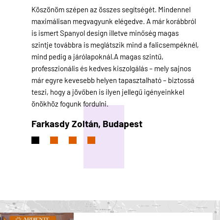
diente
Köszönöm szépen az összes segítségét. Mindennel
Sok h
yon
maximálisan megvagyunk elégedve. A már korábbról
azonba
ttal és
is ismert Spanyol design illetve minőség magas
elérhe
koztunk.
szintje továbbra is meglátszik mind a falicsempéknél,
hetek
közül.
mind pedig a járólapoknál.A magas szintű,
teljes
empékkel.
professzionális és kedves kiszolgálás – mely sajnos
Csemp
már egyre kevesebb helyen tapasztalható – biztossá
másna
teszi, hogy a jövőben is ilyen jellegű igényeinkkel
Bíró
önökhöz fogunk fordulni.
Farkasdy Zoltán,
Budapest