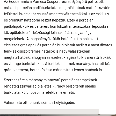
Az Ecoceramic a Pamesa Csoport része. Gyönyörű polírozott,
csiszolt porcelán padlóburkolatai megtalálhatóak matt és szatén
felülettel is, de akár csúszásmentes változataikkal is az exkluzív
és prémium kategória részét képezik. Ezek a porcelán
padlólapok kül- és beltéren, homlokzatra, teraszokra, lépcsőkre,
középületekre és közösségi felhasználásra ugyanúgy
megfelelnek. A magasfényű, tükör hatású, ultra polírozott
élcsiszolt greslapok és porcelán burkolatok mellett a most divatos
fém- és csiszolt fémes hatások is nagy választékban
megtalálhatóak, ahogyan az ezeket kiegészítő kis méretű lapkák
és vintage burkolatok is. A fentiek lehetnek márvány, hasított kő,
gránit, cement, beton, fa és a már említett fémes hatások is.
Szerencsére a márvány mintázatú porceláncsempéknek
rengeteg színvariációja létezik. Nagy belső terek ideális
burkolata, különböző méretekben elérhető.
Válaszható otthonunk számos helyiségébe.