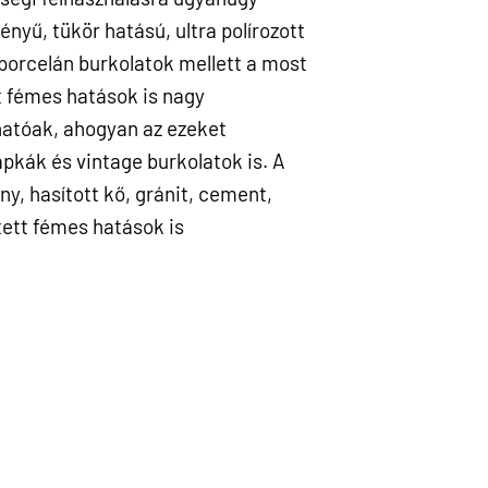
yű, tükör hatású, ultra polírozott
 porcelán burkolatok mellett a most
t fémes hatások is nagy
atóak, ahogyan az ezeket
apkák és vintage burkolatok is. A
y, hasított kő, gránit, cement,
tett fémes hatások is