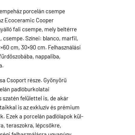
sempeház porcelán csempe
 az Ecoceramic Cooper
álló fali csempe, mely beltérre
, csempe. Színei: blanco, marfil,
60×60 cm, 30×90 cm. Felhasználási
 fürdőszobába, nappaliba,
a.
a Csoport része. Gyönyörű
celán padlóburkolatai
szatén felülettel is, de akár
aikkal is az exkluzív és prémium
k. Ezek a porcelán padlólapok kül-
a, teraszokra, lépcsőkre,
ségi felhasználásra ugyanúgy