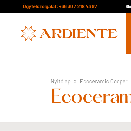
Ügyfélszolgálat
+36 30 / 218 43 97
:
Bl
Nyitólap
Ecoceramic Cooper
Ecoceram