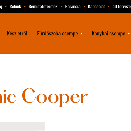
og
Rólunk
Bemutatótermek
Garancia
Kapcsolat
3D tervezé
Készletről
Fürdőszoba csempe
Konyhai csempe
ic Cooper