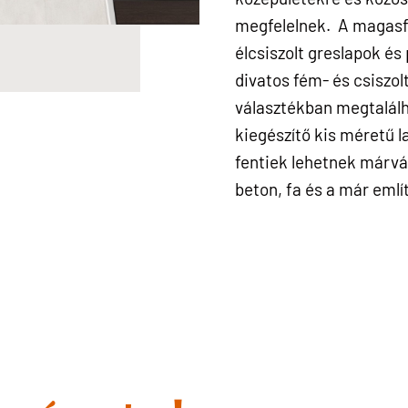
megfelelnek. A magasfén
élcsiszolt greslapok és
divatos fém- és csiszol
választékban megtalálh
kiegészítő kis méretű l
fentiek lehetnek márván
beton, fa és a már emlí