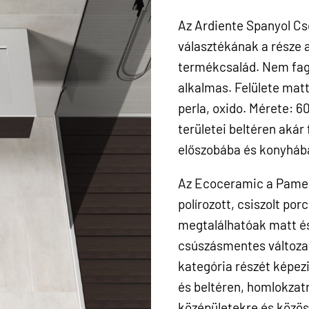
Az Ardiente Spanyol C
választékának a része
termékcsalád. Nem fagy
alkalmas. Felülete matt
perla, oxido. Mérete: 
területei beltéren akár
előszobába és konyháb
Az Ecoceramic a Pames
polírozott, csiszolt por
megtalálhatóak matt és 
csúszásmentes változat
kategória részét képezi
és beltéren, homlokzatr
középületekre és közös