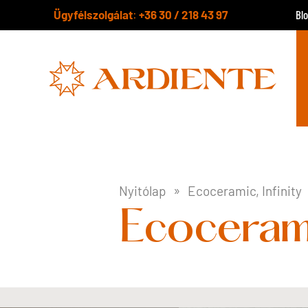
Ügyfélszolgálat
+36 30 / 218 43 97
:
Bl
Nyitólap
Ecoceramic, Infinity
Ecoceramic