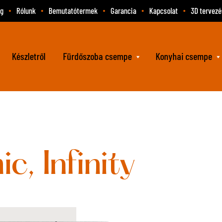
og
Rólunk
Bemutatótermek
Garancia
Kapcsolat
3D tervezé
Készletről
Fürdőszoba csempe
Konyhai csempe
, Infinity