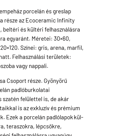
empeház porcelán és greslap
 része az Ecoceramic Infinity
 beltéri és kültéri felhasználásra
óra egyaránt. Méretei: 30×60,
0×120. Színei: gris, arena, marfil,
matt. Felhasználási területek:
őszoba vagy nappali.
a Csoport része. Gyönyörű
celán padlóburkolatai
szatén felülettel is, de akár
aikkal is az exkluzív és prémium
k. Ezek a porcelán padlólapok kül-
a, teraszokra, lépcsőkre,
ségi felhasználásra ugyanúgy