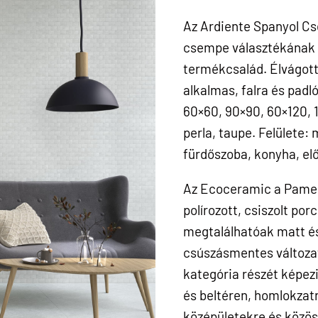
Az Ardiente Spanyol Cs
csempe választékának a
termékcsalád. Élvágott,
alkalmas, falra és padl
60×60, 90×90, 60×120, 12
perla, taupe. Felülete: 
fürdőszoba, konyha, el
Az Ecoceramic a Pames
polírozott, csiszolt por
megtalálhatóak matt és 
csúszásmentes változat
kategória részét képezi
és beltéren, homlokzatr
középületekre és közös