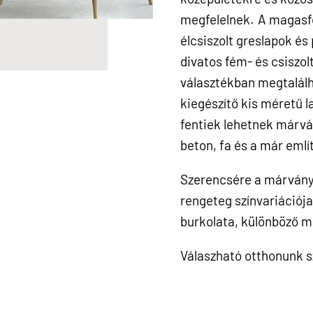
megfelelnek. A magasfén
élcsiszolt greslapok és
divatos fém- és csiszol
választékban megtalálh
kiegészítő kis méretű l
fentiek lehetnek márván
beton, fa és a már emlí
Szerencsére a márván
rengeteg színvariációja 
burkolata, különböző m
Válaszható otthonunk 