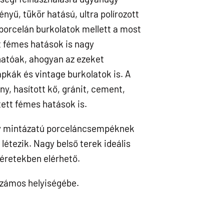
yű, tükör hatású, ultra polírozott
 porcelán burkolatok mellett a most
t fémes hatások is nagy
atóak, ahogyan az ezeket
apkák és vintage burkolatok is. A
y, hasított kő, gránit, cement,
tett fémes hatások is.
y mintázatú porceláncsempéknek
létezik. Nagy belső terek ideális
éretekben elérhető.
számos helyiségébe.