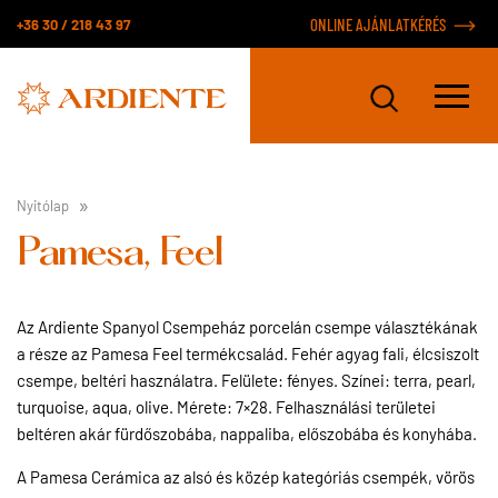
+36 30 / 218 43 97
ONLINE AJÁNLATKÉRÉS
Nyitólap
Pamesa, Feel
Az Ardiente Spanyol Csempeház porcelán csempe választékának
a része az Pamesa Feel termékcsalád. Fehér agyag fali, élcsiszolt
csempe, beltéri használatra. Felülete: fényes. Színei: terra, pearl,
turquoise, aqua, olive. Mérete: 7×28. Felhasználási területei
beltéren akár fürdőszobába, nappaliba, előszobába és konyhába.
A Pamesa Cerámica az alsó és közép kategóriás csempék, vörös