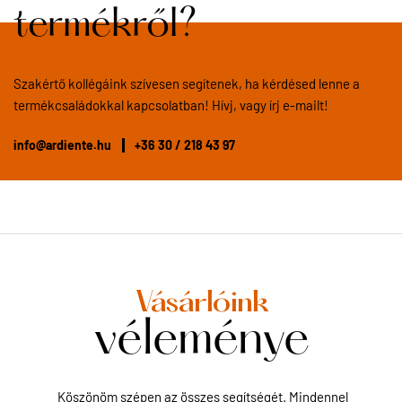
termékről?
Szakértő kollégáink szívesen segítenek, ha kérdésed lenne a
termékcsaládokkal kapcsolatban! Hívj, vagy írj e-mailt!
info@ardiente.hu
+36 30 / 218 43 97
Vásárlóink
véleménye
diente
Köszönöm szépen az összes segítségét. Mindennel
Sok h