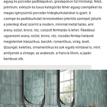
agyag és porcelán padlólapokon, greslapokon túl minőségi, felső,
prémium, exkluzív és luxus kategóriás fehér agyag csempéket és
magas igényszintű porcelán hidegburkolatokat is gyárt. A
csempe és padlóburkolat tervezésében jelentős szerepet játszik
a jelenlegi divat szerint a modern, minimál metál hatás, ami
arany, ezüst, bronz, réz, csiszolt fémhatás is lehet. Ráadásul
ugyanezen arany, ezüst, bronz, réz, rozsdás fémlap hatások
megjelentek klasszikus, barokk, romantikus, virág, levél,
dzsungel, keleties, ornamentikus és sok egyéb mintával is, mint
amilyenek a vintage, az arabeszk, a francia liliom, a japán
bambusz stb.