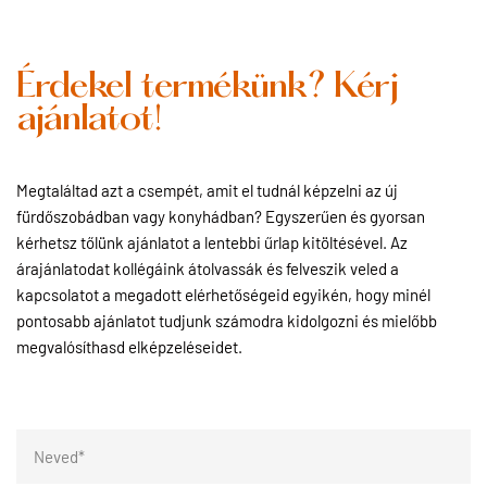
Érdekel termékünk? Kérj
ajánlatot!
Megtaláltad azt a csempét, amit el tudnál képzelni az új
fürdőszobádban vagy konyhádban? Egyszerűen és gyorsan
kérhetsz tőlünk ajánlatot a lentebbi űrlap kitöltésével. Az
árajánlatodat kollégáink átolvassák és felveszik veled a
kapcsolatot a megadott elérhetőségeid egyikén, hogy minél
pontosabb ajánlatot tudjunk számodra kidolgozni és mielőbb
megvalósíthasd elképzeléseidet.