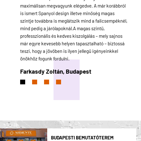
yon
maximálisan megvagyunk elégedve. A már korábbról
azonba
ttal és
is ismert Spanyol design illetve minőség magas
elérhe
koztunk.
szintje továbbra is meglátszik mind a falicsempéknél,
hetek
közül.
mind pedig a járólapoknál.A magas szintű,
teljes
empékkel.
professzionális és kedves kiszolgálás – mely sajnos
Csemp
már egyre kevesebb helyen tapasztalható – biztossá
másna
teszi, hogy a jövőben is ilyen jellegű igényeinkkel
Bíró
önökhöz fogunk fordulni.
Farkasdy Zoltán,
Budapest
BUDAPESTI BEMUTATÓTEREM