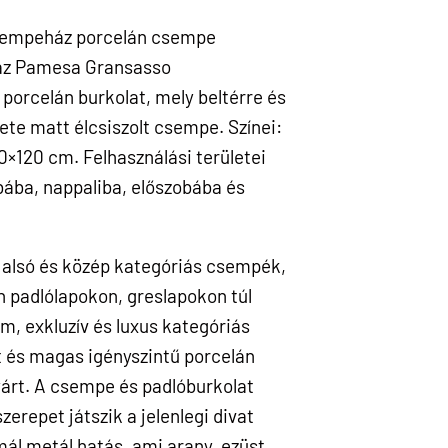
sempeház porcelán csempe
 az Pamesa Gransasso
porcelán burkolat, mely beltérre és
lete matt élcsiszolt csempe. Színei:
0×120 cm. Felhasználási területei
bába, nappaliba, előszobába és
alsó és közép kategóriás csempék,
n padlólapokon, greslapokon túl
m, exkluzív és luxus kategóriás
 és magas igényszintű porcelán
yárt. A csempe és padlóburkolat
erepet játszik a jelenlegi divat
ál metál hatás, ami arany, ezüst,