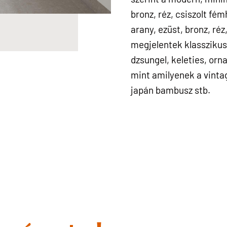
bronz, réz, csiszolt fé
arany, ezüst, bronz, ré
megjelentek klasszikus,
dzsungel, keleties, orn
mint amilyenek a vintage
japán bambusz stb.