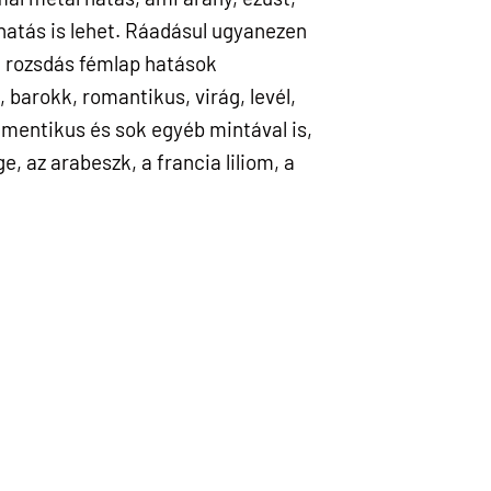
mhatás is lehet. Ráadásul ugyanezen
z, rozsdás fémlap hatások
 barokk, romantikus, virág, levél,
amentikus és sok egyéb mintával is,
, az arabeszk, a francia liliom, a