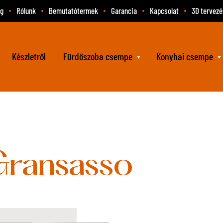
og
Rólunk
Bemutatótermek
Garancia
Kapcsolat
3D tervezé
Készletről
Fürdőszoba csempe
Konyhai csempe
Gransasso