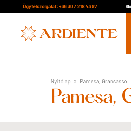
Ügyfélszolgálat
+36 30 / 218 43 97
:
Bl
Nyitólap
Pamesa, Gransasso
Pamesa, 