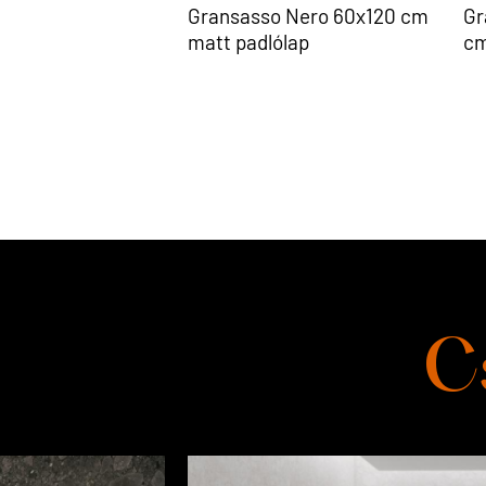
Gransasso Nero 60x120 cm
Gr
matt padlólap
cm
C