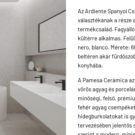
Az Ardiente Spanyol C
választékának a része
termékcsalád. Fagyálló 
kültérre alkalmas. Felü
nero, blanco. Mérete: 6
beltéren akár fürdőszo
konyhába.
A Pamesa Cerámica az 
vörös agyag és porcelá
minőségi, felső, prémiu
fehér agyag csempéket
hidegburkolatokat is g
tervezésében jelentős sz
szerint a modern, minim