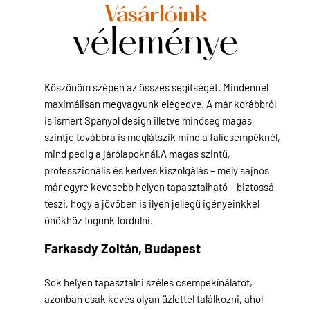
Vásárlóink
véleménye
Köszönöm szépen az összes segítségét. Mindennel
maximálisan megvagyunk elégedve. A már korábbról
is ismert Spanyol design illetve minőség magas
szintje továbbra is meglátszik mind a falicsempéknél,
mind pedig a járólapoknál.A magas szintű,
professzionális és kedves kiszolgálás – mely sajnos
már egyre kevesebb helyen tapasztalható – biztossá
teszi, hogy a jövőben is ilyen jellegű igényeinkkel
önökhöz fogunk fordulni.
Farkasdy Zoltán,
Budapest
Sok helyen tapasztalni széles csempekínálatot,
azonban csak kevés olyan üzlettel találkozni, ahol