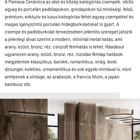
A Pamesa Cerámica az alsó és közép kategóriás csempék, vörös
agyag és porcelán padlólapokon, greslapokon túl minőségi, felső,
prémium, exkluzív és luxus kategóriás fehér agyag csempéket és
magas igényszintű porcelán hidegburkolatokat is gyárt. A
csempe és padlóburkolat tervezésében jelentős szerepet játszik
a jelenlegi divat szerint a modern, minimál metál hatás, ami
arany, ezüst, bronz, réz, csiszolt fémhatás is lehet. Ráadásul
ugyanezen arany, ezüst, bronz, réz, rozsdás fémlap hatások
megjelentek klasszikus, barokk, romantikus, virág, levél,
dzsungel, keleties, ornamentikus és sok egyéb mintával is, mint
amilyenek a vintage, az arabeszk, a francia liliom, a japán
bambusz stb.