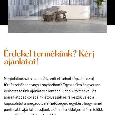
Érdekel termékünk? Kérj
ajánlatot!
Megtaláltad azt a csempét, amit el tudnál képzelni az új
fürdőszobádban vagy konyhádban? Egyszerűen és gyorsan
kérhetsz tőlünk ajánlatot a lentebbi űrlap kitöltésével. Az
árajánlatodat kollégáink átolvassák és felveszik veled a
kapcsolatot a megadott elérhetőségeid egyikén, hogy minél
pontosabb ajánlatot tudjunk számodra kidolgozni és mielőbb