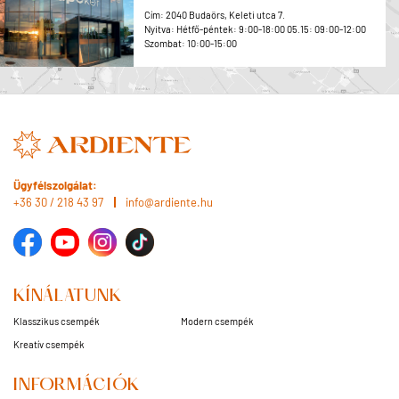
Cím: 2040 Budaörs, Keleti utca 7.
Nyitva: Hétfő-péntek: 9:00-18:00 05.15: 09:00-12:00
Szombat: 10:00-15:00
Ügyfélszolgálat:
+36 30 / 218 43 97
info@ardiente.hu
KÍNÁLATUNK
Klasszikus csempék
Modern csempék
Kreatív csempék
INFORMÁCIÓK