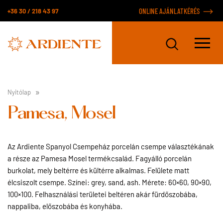
+36 30 / 218 43 97
ONLINE AJÁNLATKÉRÉS
Nyitólap
Pamesa, Mosel
Az Ardiente Spanyol Csempeház porcelán csempe választékának
a része az Pamesa Mosel termékcsalád. Fagyálló porcelán
burkolat, mely beltérre és kültérre alkalmas. Felülete matt
élcsiszolt csempe. Színei: grey, sand, ash. Mérete: 60×60, 90×90,
100×100. Felhasználási területei beltéren akár fürdőszobába,
nappaliba, előszobába és konyhába.