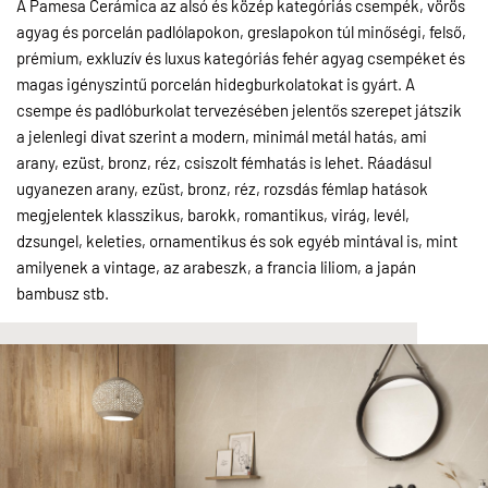
A Pamesa Cerámica az alsó és közép kategóriás csempék, vörös
agyag és porcelán padlólapokon, greslapokon túl minőségi, felső,
prémium, exkluzív és luxus kategóriás fehér agyag csempéket és
magas igényszintű porcelán hidegburkolatokat is gyárt. A
csempe és padlóburkolat tervezésében jelentős szerepet játszik
a jelenlegi divat szerint a modern, minimál metál hatás, ami
arany, ezüst, bronz, réz, csiszolt fémhatás is lehet. Ráadásul
ugyanezen arany, ezüst, bronz, réz, rozsdás fémlap hatások
megjelentek klasszikus, barokk, romantikus, virág, levél,
dzsungel, keleties, ornamentikus és sok egyéb mintával is, mint
amilyenek a vintage, az arabeszk, a francia liliom, a japán
bambusz stb.