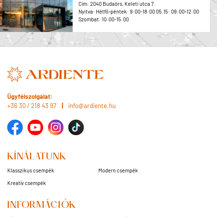
Cím: 2040 Budaörs, Keleti utca 7.
Nyitva: Hétfő-péntek: 9:00-18:00 05.15: 09:00-12:00
Szombat: 10:00-15:00
Ügyfélszolgálat:
+36 30 / 218 43 97
info@ardiente.hu
KÍNÁLATUNK
Klasszikus csempék
Modern csempék
Kreatív csempék
INFORMÁCIÓK