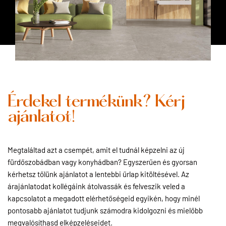
Érdekel termékünk? Kérj
ajánlatot!
Megtaláltad azt a csempét, amit el tudnál képzelni az új
fürdőszobádban vagy konyhádban? Egyszerűen és gyorsan
kérhetsz tőlünk ajánlatot a lentebbi űrlap kitöltésével. Az
árajánlatodat kollégáink átolvassák és felveszik veled a
kapcsolatot a megadott elérhetőségeid egyikén, hogy minél
pontosabb ajánlatot tudjunk számodra kidolgozni és mielőbb
megvalósíthasd elképzeléseidet.