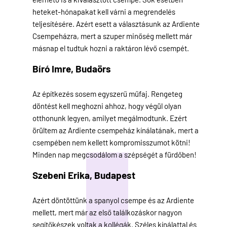
heteket-hónapakat kell várni a megrendelés
teljesítésére. Azért esett a választásunk az Ardiente
Csempeházra, mert a szuper minőség mellett már
másnap el tudtuk hozni a raktáron lévő csempét.
Bíró Imre,
Budaörs
Az építkezés sosem egyszerű műfaj. Rengeteg
döntést kell meghozni ahhoz, hogy végül olyan
otthonunk legyen, amilyet megálmodtunk. Ezért
örültem az Ardiente csempeház kínálatának, mert a
csempében nem kellett kompromisszumot kötni!
Minden nap megcsodálom a szépségét a fürdőben!
Szebeni Erika,
Budapest
Azért döntöttünk a spanyol csempe és az Ardiente
mellett, mert már az első találkozáskor nagyon
segítőkészek voltak a kollégák. Széles kínálattal és