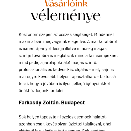
Vásárlóink
véleménye
Köszönöm szépen az összes segítségét. Mindennel
maximálisan megvagyunk elégedve. A már korábbról
is ismert Spanyol design illetve minőség magas
szintje továbbra is meglátszik mind a falicsempéknél,
mind pedig a járólapoknál.A magas szintű,
professzionális és kedves kiszolgálás – mely sajnos
már egyre kevesebb helyen tapasztalható – biztossá
teszi, hogy a jövőben is ilyen jellegű igényeinkkel
önökhöz fogunk fordulni.
Farkasdy Zoltán,
Budapest
Sok helyen tapasztalni széles csempekínálatot,
azonban csak kevés olyan üzlettel találkozni, ahol
elérhető is a kiválasztott csempe. Sok esetben