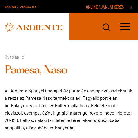
+36 30 / 218 43 97
ONLINE AJÁNLATKÉRÉS
Nyitólap
Pamesa, Naso
Az Ardiente Spanyol Csempeház porcelán csempe választékának
a része az Pamesa Naso termékcsalád. Fagyálló porcelán
burkolat, mely beltérre és kültérre alkalmas. Felülete matt
élcsiszolt csempe. Színei: grigio, marengo, rovere, noce. Mérete:
20×120. Felhasználási területei beltéren akár fürdőszobába,
nappaliba, előszobába és konyhába.