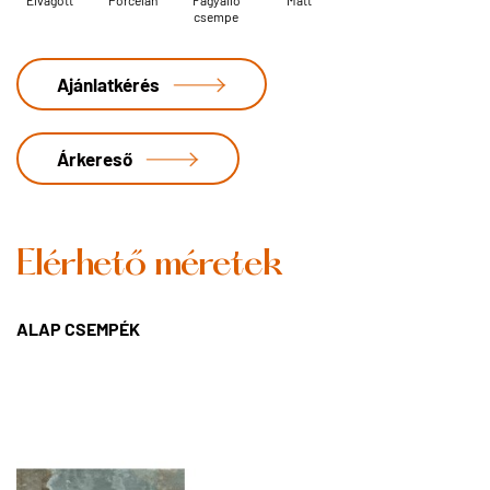
Élvágott
Porcelán
Fagyálló
Matt
csempe
Ajánlatkérés
Árkereső
Elérhető méretek
ALAP CSEMPÉK