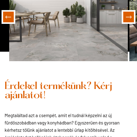
Érdekel termékünk? Kérj
ajánlatot!
Megtaláltad azt a csempét, amit el tudnál képzelni az új
fürdőszobádban vagy konyhádban? Egyszerűen és gyorsan
kérhetsz tőlünk ajánlatot a lentebbi űrlap kitöltésével. Az