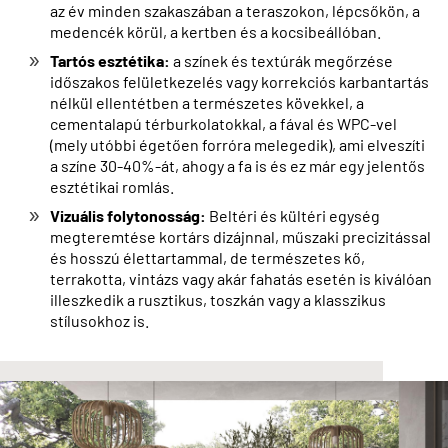
az év minden szakaszában a teraszokon, lépcsőkön, a
medencék körül, a kertben és a kocsibeállóban.
Tartós esztétika:
a színek és textúrák megőrzése
időszakos felületkezelés vagy korrekciós karbantartás
nélkül ellentétben a természetes kövekkel, a
cementalapú térburkolatokkal, a fával és WPC-vel
(mely utóbbi égetően forróra melegedik), ami elveszíti
a színe 30-40%-át, ahogy a fa is és ez már egy jelentős
esztétikai romlás.
Vizuális folytonosság:
Beltéri és kültéri egység
megteremtése kortárs dizájnnal, műszaki precizitással
és hosszú élettartammal, de természetes kő,
terrakotta, vintázs vagy akár fahatás esetén is kiválóan
illeszkedik a rusztikus, toszkán vagy a klasszikus
stílusokhoz is.