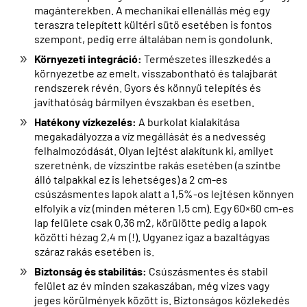
magánterekben. A mechanikai ellenállás még egy
teraszra telepített kültéri sütő esetében is fontos
szempont, pedig erre általában nem is gondolunk.
Környezeti integráció:
Természetes illeszkedés a
környezetbe az emelt, visszabontható és talajbarát
rendszerek révén. Gyors és könnyű telepítés és
javíthatóság bármilyen évszakban és esetben.
Hatékony vízkezelés:
A burkolat kialakítása
megakadályozza a víz megállását és a nedvesség
felhalmozódását. Olyan lejtést alakítunk ki, amilyet
szeretnénk, de vízszintbe rakás esetében (a szintbe
álló talpakkal ez is lehetséges) a 2 cm-es
csúszásmentes lapok alatt a 1,5%-os lejtésen könnyen
elfolyik a víz (minden méteren 1,5 cm). Egy 60×60 cm-es
lap felülete csak 0,36 m2, körülötte pedig a lapok
közötti hézag 2,4 m (!). Ugyanez igaz a bazaltágyas
száraz rakás esetében is.
Biztonság és stabilitás:
Csúszásmentes és stabil
felület az év minden szakaszában, még vizes vagy
jeges körülmények között is. Biztonságos közlekedés