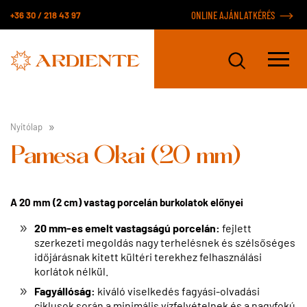
+36 30 / 218 43 97
ONLINE AJÁNLATKÉRÉS
Nyitólap
Pamesa Okai (20 mm)
A 20 mm (2 cm) vastag porcelán burkolatok előnyei
20 mm-es emelt vastagságú porcelán:
fejlett
szerkezeti megoldás nagy terhelésnek és szélsőséges
időjárásnak kitett kültéri terekhez felhasználási
korlátok nélkül.
Fagyállóság:
kiváló viselkedés fagyási-olvadási
ciklusok során a minimális vízfelvételnek és a nagyfokú