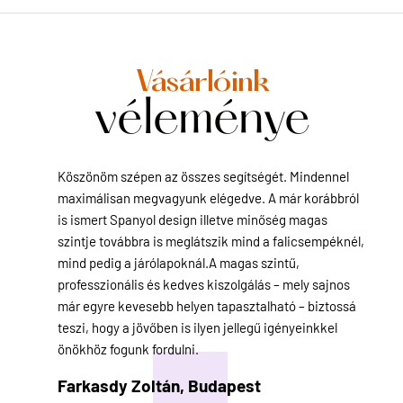
Vásárlóink
véleménye
diente
Köszönöm szépen az összes segítségét. Mindennel
Sok h
yon
maximálisan megvagyunk elégedve. A már korábbról
azonba
ttal és
is ismert Spanyol design illetve minőség magas
elérhe
koztunk.
szintje továbbra is meglátszik mind a falicsempéknél,
hetek
közül.
mind pedig a járólapoknál.A magas szintű,
teljes
empékkel.
professzionális és kedves kiszolgálás – mely sajnos
Csemp
már egyre kevesebb helyen tapasztalható – biztossá
másna
teszi, hogy a jövőben is ilyen jellegű igényeinkkel
Bíró
önökhöz fogunk fordulni.
Farkasdy Zoltán,
Budapest