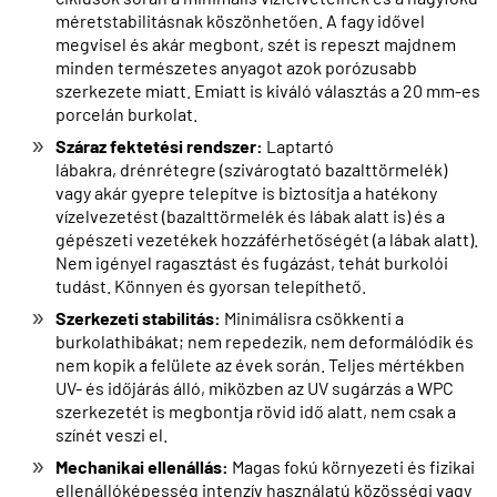
méretstabilitásnak köszönhetően. A fagy idővel
megvisel és akár megbont, szét is repeszt majdnem
minden természetes anyagot azok porózusabb
szerkezete miatt. Emiatt is kiváló választás a 20 mm-es
porcelán burkolat.
Száraz fektetési rendszer:
Laptartó
lábakra, drénrétegre (szivárogtató bazalttörmelék)
vagy akár gyepre telepítve is biztosítja a hatékony
vízelvezetést (bazalttörmelék és lábak alatt is) és a
gépészeti vezetékek hozzáférhetőségét (a lábak alatt).
Nem igényel ragasztást és fugázást, tehát burkolói
tudást. Könnyen és gyorsan telepíthető.
Szerkezeti stabilitás:
Minimálisra csökkenti a
burkolathibákat; nem repedezik, nem deformálódik és
nem kopik a felülete az évek során. Teljes mértékben
UV- és időjárás álló, miközben az UV sugárzás a WPC
szerkezetét is megbontja rövid idő alatt, nem csak a
színét veszi el.
Mechanikai ellenállás:
Magas fokú környezeti és fizikai
ellenállóképesség intenzív használatú közösségi vagy