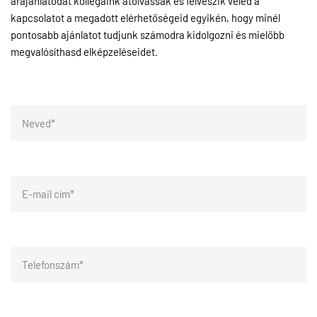
árajánlatodat kollégáink átolvassák és felveszik veled a
kapcsolatot a megadott elérhetőségeid egyikén, hogy minél
pontosabb ajánlatot tudjunk számodra kidolgozni és mielőbb
megvalósíthasd elképzeléseidet.