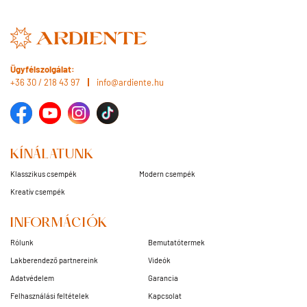
Ügyfélszolgálat:
+36 30 / 218 43 97
info@ardiente.hu
KÍNÁLATUNK
Klasszikus csempék
Modern csempék
Kreatív csempék
INFORMÁCIÓK
Rólunk
Bemutatótermek
Lakberendező partnereink
Videók
Adatvédelem
Garancia
Felhasználási feltételek
Kapcsolat