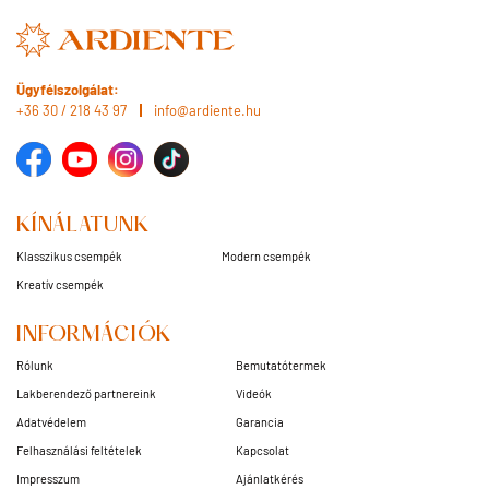
Ügyfélszolgálat:
+36 30 / 218 43 97
info@ardiente.hu
KÍNÁLATUNK
Klasszikus csempék
Modern csempék
Kreatív csempék
INFORMÁCIÓK
Rólunk
Bemutatótermek
Lakberendező partnereink
Videók
Adatvédelem
Garancia
Felhasználási feltételek
Kapcsolat
Impresszum
Ajánlatkérés