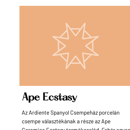
Ape Ecstasy
Az Ardiente Spanyol Csempeház porcelán
csempe választékának a része az Ape
Ceramica Ecstasy termékcsalád. Fehér agya