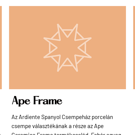
Ape Frame
Az Ardiente Spanyol Csempeház porcelán
csempe választékának a része az Ape
g
Ceramica Frame termékcsalád. Fehér agyag