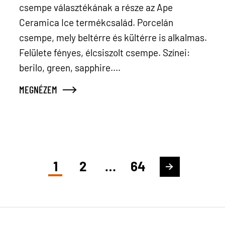
csempe választékának a része az Ape
Ceramica Ice termékcsalád. Porcelán
.
csempe, mely beltérre és kültérre is alkalmas.
Felülete fényes, élcsiszolt csempe. Színei:
berilo, green, sapphire....
MEGNÉZEM
1
2
…
64