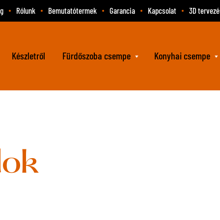
og
Rólunk
Bemutatótermek
Garancia
Kapcsolat
3D tervezé
Készletről
Fürdőszoba csempe
Konyhai csempe
dok