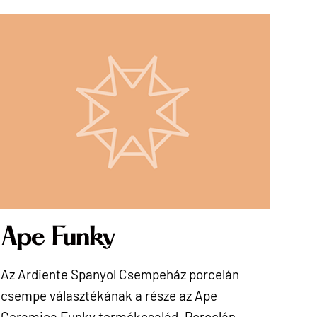
Ape Funky
Az Ardiente Spanyol Csempeház porcelán
csempe választékának a része az Ape
Ceramica Funky termékcsalád. Porcelán