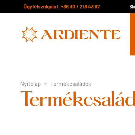
Ügyfélszolgálat
+36 30 / 218 43 97
:
Bl
Nyitólap
Termékcsaládok
Termékcsalá